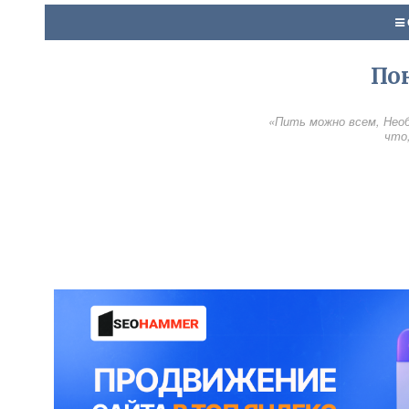
По
«Пить можно всем, Необ
что,