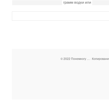
грамм водки или
© 2022 Понемногу … · Копирован