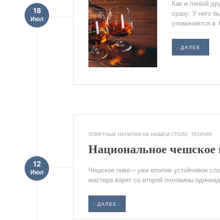
Как и любой дру
18
сразу. У него 
Июл
упоминается в 
- ДАЛЕЕ -
CПИРТНЫЕ НАПИТКИ НА НАШЕМ СТОЛЕ
,
ТЕОРИЯ
Национальное чешское 
12
Чешское пиво – уже вполне устойчивое сло
Июл
мастера варят со второй половины одиннадц
- ДАЛЕЕ -