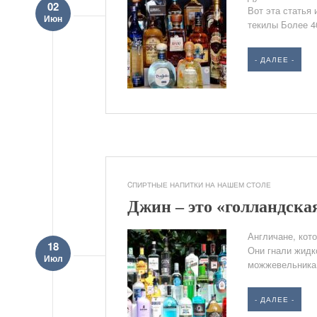
02
Вот эта статья 
Июн
текилы Более 40
- ДАЛЕЕ -
CПИРТНЫЕ НАПИТКИ НА НАШЕМ СТОЛЕ
Джин – это «голландска
Англичане, кот
18
Они гнали жидко
Июл
можжевельника.
- ДАЛЕЕ -