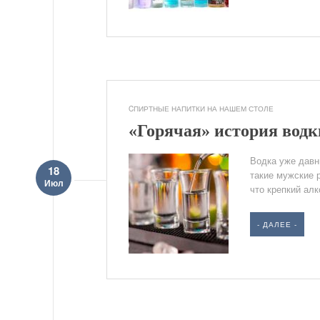
CПИРТНЫЕ НАПИТКИ НА НАШЕМ СТОЛЕ
«Горячая» история водк
Водка уже давн
18
такие мужские р
Июл
что крепкий алк
- ДАЛЕЕ -