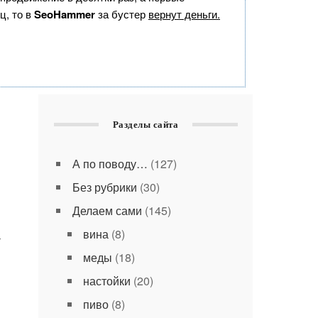
ц, то в
SeoHammer
за бустер
вернут деньги.
Разделы сайта
А по поводу…
(127)
Без рубрики
(30)
Делаем сами
(145)
вина
(8)
—
меды
(18)
настойки
(20)
пиво
(8)