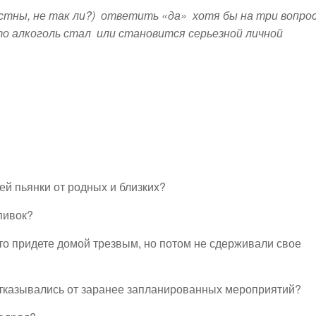
стны, не так ли?) ответить «да» хотя бы на три вопрос
то алкоголь стал или становится серьезной личной
ей пьянки от родных и близких?
пивок?
что придете домой трезвым, но потом не сдерживали свое
 отказывались от заранее запланированных мероприятий?