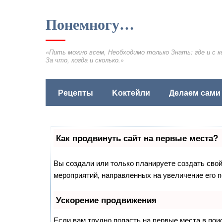
Понемногу…
«Пить можно всем, Необходимо только Знать: где и с к
За что, когда и сколько.»
Рецепты
Kоктейли
Делаем сами
Как продвинуть сайт на первые места?
Вы создали или только планируете создать свой 
мероприятий, направленных на увеличение его 
Ускорение продвижения
Если вам трудно попасть на первые места в по