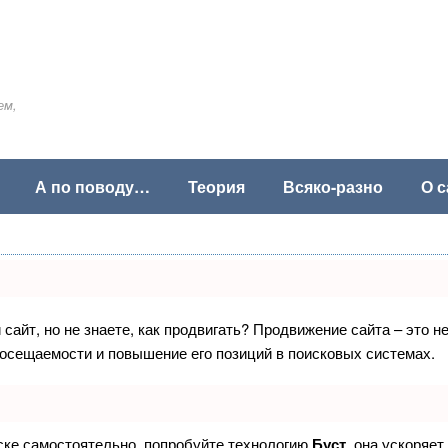
ем,
А по поводу…
Теория
Всяко-разно
О с
сайт, но не знаете, как продвигать? Продвижение сайта – это н
посещаемости и повышение его позиций в поисковых системах.
иске самостоятельно, попробуйте технологию
Буст
, она ускоряет