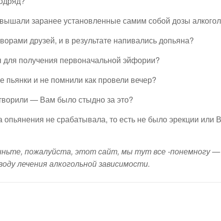
подряд?
превышали заранее установленные самим собой дозы алкого
оворами друзей, и в результате напивались допьяна?
ая для получения первоначальной эйфории?
е пьянки и не помнили как провели вечер?
атворили — Вам было стыдно за это?
а опьянения не срабатывала, то есть не было эрекции или 
киньте, пожалуйста, этот сайт, мы тут все -понемногу —
воду лечения алкогольной зависимости.