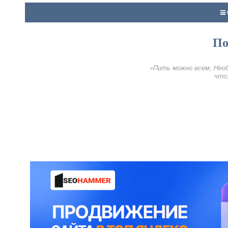
По
«Пить можно всем, Необ
что,