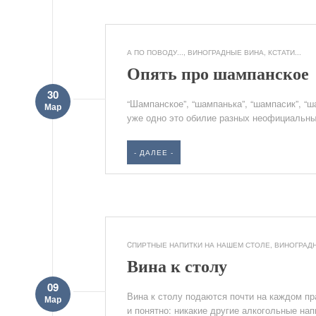
А ПО ПОВОДУ...
,
ВИНОГРАДНЫЕ ВИНА
,
КСТАТИ...
Опять про шампанское
30
“Шампанское”, “шампанька”, “шампасик”, “ш
Мар
уже одно это обилие разных неофициальных
- ДАЛЕЕ -
CПИРТНЫЕ НАПИТКИ НА НАШЕМ СТОЛЕ
,
ВИНОГРАД
Вина к столу
09
Вина к столу подаются почти на каждом пр
Мар
и понятно: никакие другие алкогольные напи