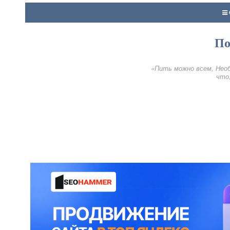
По
«Пить можно всем, Необ
что,