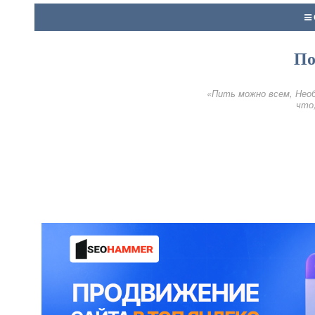
По
«Пить можно всем, Необ
что,