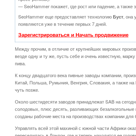
— SeoHammer покажет, где рост или падение, а также 
SeoHammer еще предоставляет технологию
Буст
, она
появляются уже в течение первых 7 дней.
Зарегистрироваться и Начать продвижение
Между прочим, в отличие от крупнейших мировых произв
везде одну и ту же, пусть себе и очень известную, марк
пива.
К концу двадцатого века пивные заводы компании, произ
Китай, Польша, Румыния, Венгрия, Словакия, а также на
чуть позже.
Около шестидесяти заводов принадлежат SAB на сегодн
солодовых, плюс десять, разливающих безалкогольные н
созданы рабочие места на производствах компании для 
Управлять всей этой махиной с южной части Африки ока
переселилась в Лондон, где и теперь находится ее голо