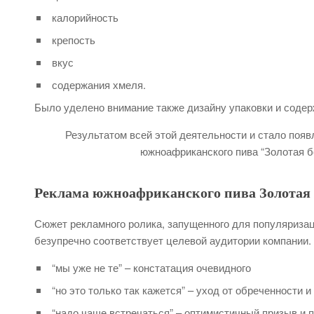
калорийность
крепость
вкус
содержания хмеля.
Было уделено внимание также дизайну упаковки и содер
Результатом всей этой деятельности и стало поя
южноафриканского пива “Золотая бо
Реклама южноафриканского пива Золотая 
Сюжет рекламного ролика, запущенного для популяриза
безупречно соответствует целевой аудитории компании. 
“мы уже не те” – констатация очевидного
“но это только так кажется” – уход от обреченности и
“надо чаще встречаться” – оптимистичный призыв и 