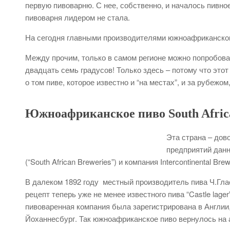
первую пивоварню. С нее, собственно, и началось пивн
пивоварня лидером не стала.
На сегодня главными производителями южноафриканског
Между прочим, только в самом регионе можно попробова
двадцать семь градусов! Только здесь – потому что это
о том пиве, которое известно и “на местах”, и за рубежо
Южноафриканское пиво South Africa
Эта страна – дов
предприятий дан
(“South African Breweries”) и компания Intercontinental 
В далеком 1892 году местный производитель пива Ч.Гла
рецепт теперь уже не менее известного пива “Castle lage
пивоваренная компания была зарегистрирована в Англии
Йоханнесбург. Так южноафриканское пиво вернулось на 