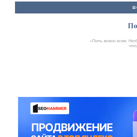
По
«Пить можно всем, Необ
что,