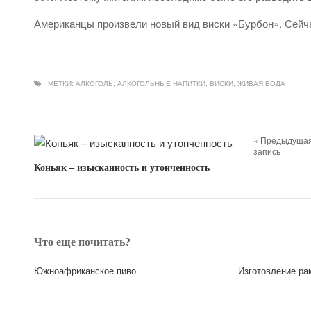
Американцы произвели новый вид виски «Бурбон». Сейч
МЕТКИ:
АЛКОГОЛЬ
,
АЛКОГОЛЬНЫЕ НАПИТКИ
,
ВИСКИ
,
ЖИВАЯ ВОДА
« Предыдуща
запись
Коньяк – изысканность и утонченность
Что еще почитать?
Южноафриканское пиво
Изготовление ра