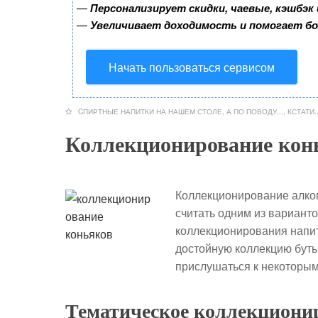
—
Персонализирует скидки, чаевые, кэшбэк
—
Увеличивает доходимость и помогает б
Начать пользоваться сервисом
CПИРТНЫЕ НАПИТКИ НА НАШЕМ СТОЛЕ
,
А ПО ПОВОДУ...
,
КСТАТИ..
Коллекционирование кон
Коллекционирование алког
считать одним из вариант
коллекционирования напитк
достойную коллекцию буты
прислушаться к некоторым
Тематическое коллекциони