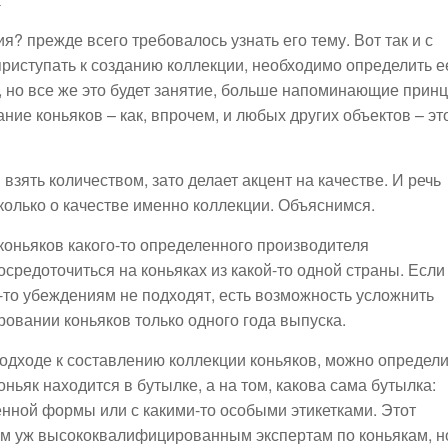
? прежде всего требовалось узнать его тему. Вот так и с
риступать к созданию коллекции, необходимо определить е
и, но все же это будет занятие, больше напоминающие прин
ние коньяков – как, впрочем, и любых других объектов – эт
зять количеством, зато делает акцент на качестве. И речь
сколько о качестве именно коллекции. Объяснимся.
коньяков какого-то определенного производителя
осредоточиться на коньяках из какой-то одной страны. Если
-то убеждениям не подходят, есть возможность усложнить
ровании коньяков только одного года выпуска.
подходе к составлению коллекции коньяков, можно определи
 коньяк находится в бутылке, а на том, какова сама бутылка:
енной формы или с какими-то особыми этикетками. Этот
аким уж высококвалифицированным экспертам по коньякам, н