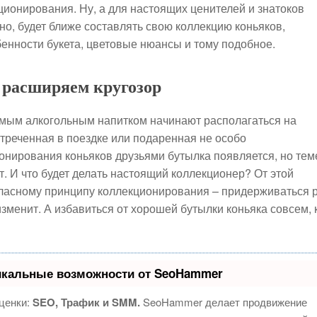
кционирования. Ну, а для настоящих ценителей и знатоков
но, будет ближе составлять свою коллекцию коньяков,
бенности букета, цветовые нюансы и тому подобное.
 расширяем кругозор
имым алкогольным напитком начинают располагаться на
стреченная в поездке или подаренная не особо
нирования коньяков друзьями бутылка появляется, но тем
т. И что будет делать настоящий коллекционер? От этой
егласному принципу коллекционирования – придерживаться 
изменит. А избавиться от хорошей бутылки коньяка совсем, 
икальные возможности от SeoHammer
ценки:
SEO, Трафик и SMM.
SeoHammer делает продвижение