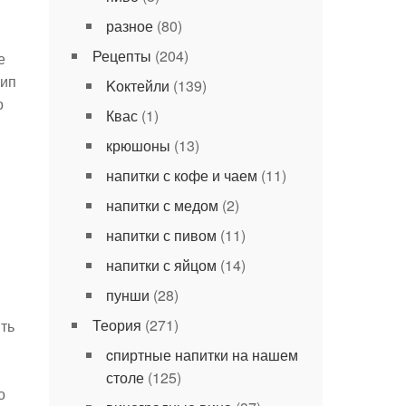
разное
(80)
Рецепты
(204)
е
цип
Kоктейли
(139)
о
Квас
(1)
крюшоны
(13)
напитки с кофе и чаем
(11)
напитки с медом
(2)
напитки с пивом
(11)
напитки с яйцом
(14)
пунши
(28)
Теория
(271)
ть
cпиртные напитки на нашем
столе
(125)
о