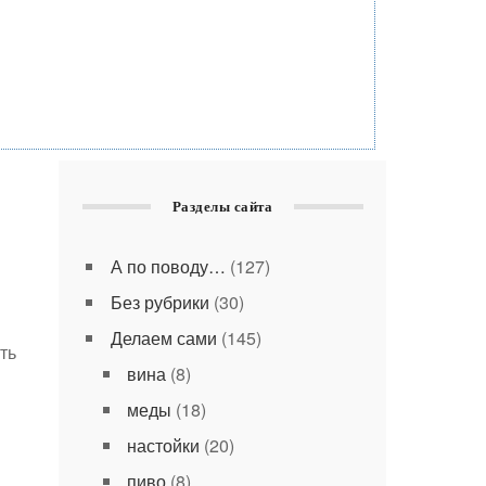
Разделы сайта
А по поводу…
(127)
Без рубрики
(30)
Делаем сами
(145)
ть
вина
(8)
меды
(18)
настойки
(20)
пиво
(8)