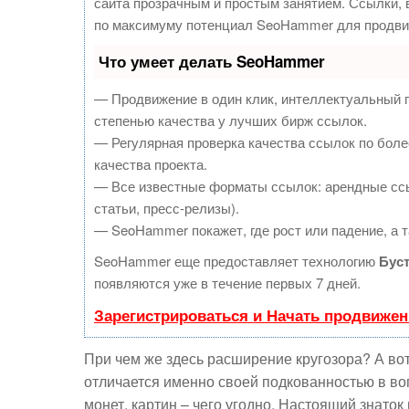
сайта прозрачным и простым занятием. Ссылки, в
по максимуму потенциал SeoHammer для продви
Что умеет делать SeoHammer
— Продвижение в один клик, интеллектуальный 
степенью качества у лучших бирж ссылок.
— Регулярная проверка качества ссылок по боле
качества проекта.
— Все известные форматы ссылок: арендные ссы
статьи, пресс-релизы).
— SeoHammer покажет, где рост или падение, а т
SeoHammer еще предоставляет технологию
Бус
появляются уже в течение первых 7 дней.
Зарегистрироваться и Начать продвижен
При чем же здесь расширение кругозора? А вот 
отличается именно своей подкованностью в воп
монет, картин – чего угодно. Настоящий знато