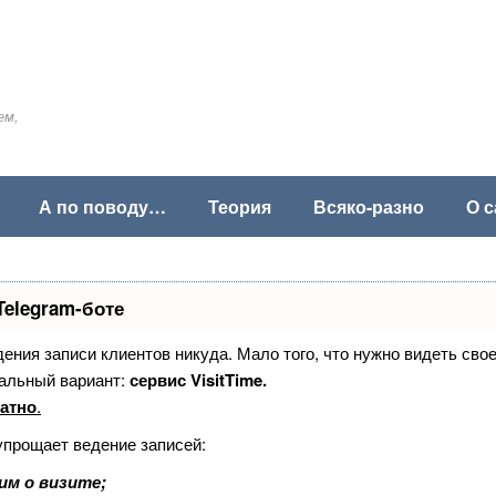
ем,
А по поводу…
Теория
Всяко-разно
О с
Telegram-боте
едения записи клиентов никуда. Мало того, что нужно видеть сво
альный вариант:
сервис VisitTime.
атно
.
упрощает ведение записей:
им о визите;