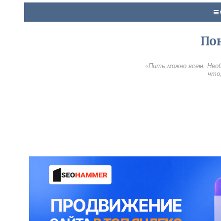
По
«Пить можно всем, Необ
что,