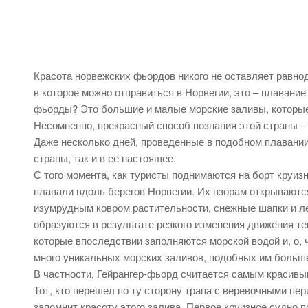
Красота норвежских фьордов никого не оставляет равно
в которое можно отправиться в Норвегии, это – плавани
фьорды? Это большие и малые морские заливы, которые 
Несомненно, прекрасный способ познания этой страны –
Даже несколько дней, проведенные в подобном плавании
страны, так и в ее настоящее.
С того момента, как туристы поднимаются на борт круизн
плавали вдоль берегов Норвегии. Их взорам открывают
изумрудным ковром растительности, снежные шапки и л
образуются в результате резкого изменения движения те
которые впоследствии заполняются морской водой и, о, 
много уникальных морских заливов, подобных им больше
В частности, Гейрангер-фьорд считается самым красивы
Тот, кто перешел по ту сторону трапа с веревочными пе
запомнит красоту этого залива. Первое круизное судно 