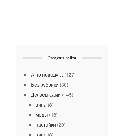
Разделы сайта
А по поводу…
(127)
Без рубрики
(30)
Делаем сами
(145)
вина
(8)
меды
(18)
настойки
(20)
пиво
(8)