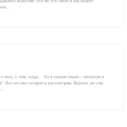
 Давайте выясним, что же это такое и как можно
ия...
ь
то пить, с чем, когда… Но в нашем языке – великом и
к”. Вот его мы сегодня и рассмотрим. Вернее, не сам
...