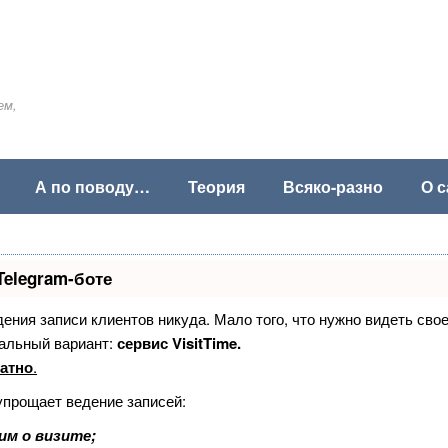
ем,
А по поводу…
Теория
Всяко-разно
О с
Telegram-боте
едения записи клиентов никуда. Мало того, что нужно видеть сво
альный вариант:
сервис VisitTime.
атно
.
упрощает ведение записей:
им о визите;