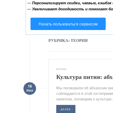
—
Персонализирует скидки, чаевые, кэшбэк
—
Увеличивает доходимость и помогает б
Начать пользоваться сервисом
РУБРИКА: ТЕОРИЯ
КСТАТИ...
Культура пития: аб
16
Мы поговорили об абхазских ви
Июл
соблюдаются в этой гостеприим
напитков, поговорим о культуре..
- ДАЛЕЕ -