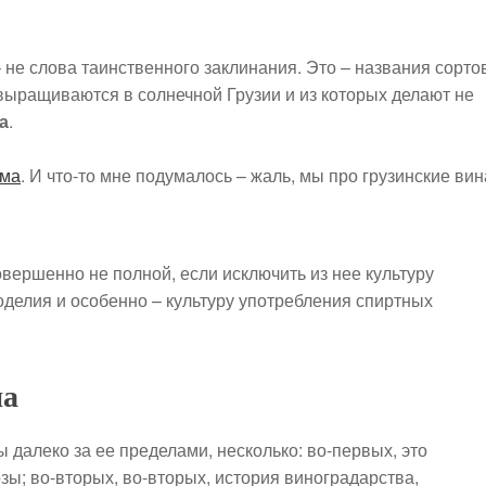
– не слова таинственного заклинания. Это – названия сорто
 выращиваются в солнечной Грузии и из которых делают не
а
.
ыма
. И что-то мне подумалось – жаль, мы про грузинские вин
овершенно не полной, если исключить из нее культуру
оделия и особенно – культуру употребления спиртных
на
 далеко за ее пределами, несколько: во-первых, это
ы; во-вторых, во-вторых, история виноградарства,