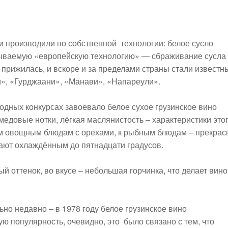
ии производили по собственной технологии: белое сусло
азываемую «европейскую технологию» — сбраживание сусла
я прижилась, и вскоре и за пределами страны стали известн
», «Гурджаани», «Манави», «Напареули».
дных конкурсах завоевало белое сухое грузинское вино
 медовые нотки, лёгкая маслянистость – характеристики это
м овощным блюдам с орехами, к рыбным блюдам – прекра
ают охлаждённым до пятнадцати градусов.
й оттенок, во вкусе – небольшая горчинка, что делает вино
ьно недавно – в 1978 году белое грузинское вино
ю популярность, очевидно, это было связано с тем, что