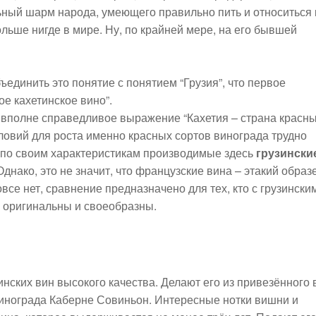
ьный шарм народа, умеющего правильно пить и относиться 
ольше нигде в мире. Ну, по крайней мере, на его бывшей
ъединить это понятие с понятием “Грузия”, что первое
ое кахетинское вино”.
 вполне справедливое выражение “Кахетия – страна красн
словий для роста именно красных сортов винограда трудно
о по своим характеристикам производимые здесь
грузински
днако, это не значит, что французские вина – этакий образ
все нет, сравнение предназначено для тех, кто с грузински
и оригинальны и своеобразны.
нских вин высокого качества. Делают его из привезённого 
винограда Каберне Совиньон. Интересные нотки вишни и