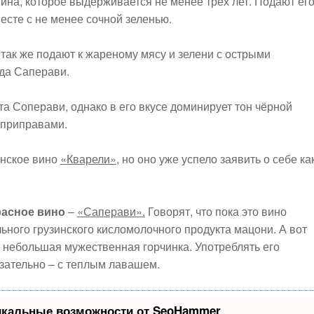
вина, которое выдерживается не менее трёх лет. Подают ег
есте с не менее сочной зеленью.
о так же подают к жареному мясу и зелени с острыми
ада Саперави.
та Соперави, однако в его вкусе доминирует тон чёрной
 приправами.
инское вино
«Кварели»
, но оно уже успело заявить о себе ка
расное вино
–
«Саперави».
Говорят, что пока это вино
ьного грузинского кисломолочного продукта мацони. А вот
ся небольшая мужественная горчинка. Употреблять его
зательно – с теплым лавашем.
икальные возможности от SeoHammer