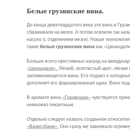
Белые грузинские вина.
До конца девятнадцатого века эти вина в Груз
сбраживали на мезге. А потом освоили так н
насухо (с отделением мезги). Новая технологи
такие
белые грузинские вина
как «Цинандали
Больше всего престижных наград на междунаро
«Цинандали».
Лёгкий, золотистый цвет, лёгкие
запоминающегося вина. Его подают к холодны
дополняет его фаршированная щука. Вино под
В аромате вина
«Гурджуани»
чувствуется пряны
немножко пикантным.
Отдельно следует назвать созданное относител
«Вазисубани».
Оно сразу же завоевало огромну