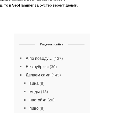
ц, то в
SeoHammer
за бустер
вернут деньги.
Разделы сайта
А по поводу…
(127)
Без рубрики
(30)
Делаем сами
(145)
вина
(8)
меды
(18)
настойки
(20)
пиво
(8)