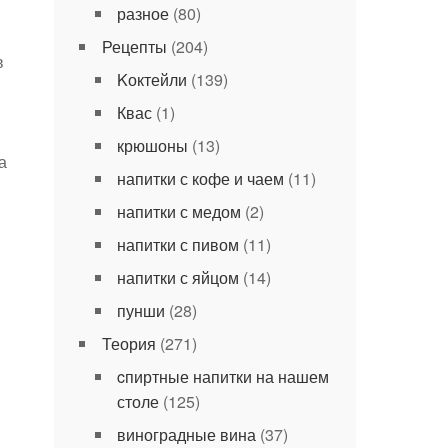
разное
(80)
Рецепты
(204)
в
Kоктейли
(139)
Квас
(1)
крюшоны
(13)
а
напитки с кофе и чаем
(11)
напитки с медом
(2)
напитки с пивом
(11)
напитки с яйцом
(14)
пунши
(28)
Теория
(271)
cпиртные напитки на нашем
столе
(125)
виноградные вина
(37)