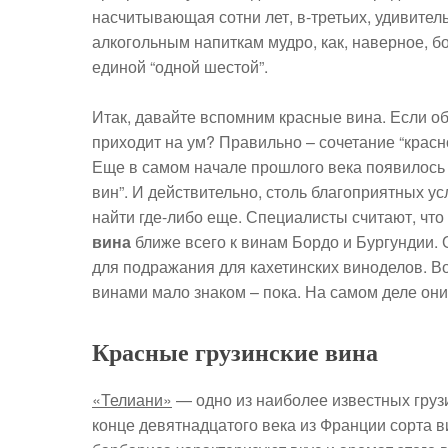
насчитывающая сотни лет, в-третьих, удивител
алкогольным напиткам мудро, как, наверное, б
единой “одной шестой”.
Итак, давайте вспомним красные вина. Если об
приходит на ум? Правильно – сочетание “красн
Еще в самом начале прошлого века появилось
вин”. И действительно, столь благоприятных у
найти где-либо еще. Специалисты считают, чт
вина
ближе всего к винам Бордо и Бургундии. О
для подражания для кахетинских виноделов. Во
винами мало знаком – пока. На самом деле он
Красные грузинские вина
«Телиани»
— одно из наиболее известных грузи
конце девятнадцатого века из Франции сорта 