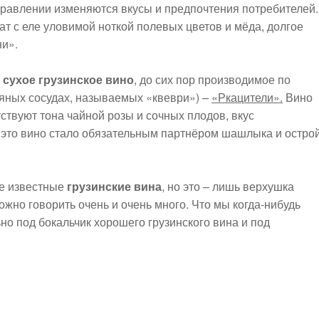
аправлении изменяются вкусы и предпочтения потребителей.
т с еле уловимой ноткой полевых цветов и мёда, долгое
ни».
 сухое грузинское вино
, до сих пор производимое по
няных сосудах, называемых «квеври») –
«Ркацители».
Вино
ствуют тона чайной розы и сочных плодов, вкус
 это вино стало обязательным партнёром шашлыка и остро
е известные
грузинские вина
, но это – лишь верхушка
ожно говорить очень и очень много. Что мы когда-нибудь
но под бокальчик хорошего грузинского вина и под