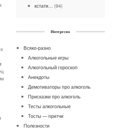
к
кстати…
(94)
Интересно
Всяко-разно
ых
Алкогольные игры
е
Алкогольный гороскоп
ец
Анекдоты
ми
Демотиваторы про алкоголь
Присказки про алкоголь
Тесты алкогольные
Тосты — притчи
в
Полезности