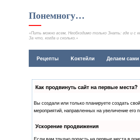
Понемногу…
«Пить можно всем, Необходимо только Знать: где и с к
За что, когда и сколько.»
Рецепты
Kоктейли
Делаем сами
Как продвинуть сайт на первые места?
Вы создали или только планируете создать свой 
мероприятий, направленных на увеличение его 
Ускорение продвижения
Если вам трудно попасть на первые места в по