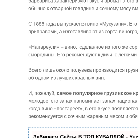
барбариса характеризуют вкус и аромат этого 
обычно к отварной говядине и сочному мясу вм
С 1888 года выпускается вино
«Мукузани»
. Ег
приправами, а изготавливают из сорта виногр
«Напареули» –
вино, сделанное из того же сор
смородины. Его рекомендуют к дичи, с лёгкими
Всего лишь около полувека производится груз
об одном из лучших красных вин.
И, пожалуй,
самое популярное грузинское к
молодое, его запах напоминает запах национал
когда вино «постареет», в его вкусе появляет
рекомендуется с сочным жареным мясом и обя
Забиваем Сайты В ТОП КУВАЛДОЙ - Ун