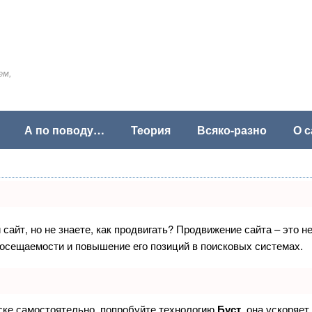
ем,
А по поводу…
Теория
Всяко-разно
О с
сайт, но не знаете, как продвигать? Продвижение сайта – это н
посещаемости и повышение его позиций в поисковых системах.
иске самостоятельно, попробуйте технологию
Буст
, она ускоряет