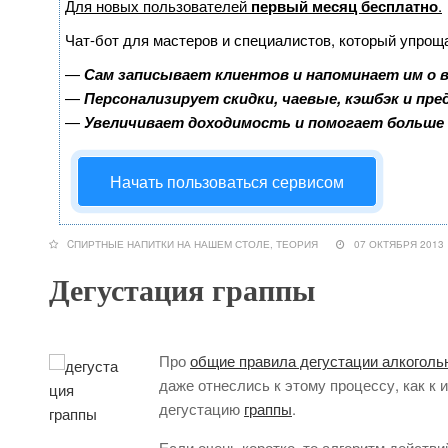
Для новых пользователей
первый месяц бесплатно
.
Чат-бот для мастеров и специалистов, который упрощ
—
Сам записывает клиентов и напоминает им о 
—
Персонализирует скидки, чаевые, кэшбэк и пр
—
Увеличивает доходимость и помогает больше
Начать пользоваться сервисом
CПИРТНЫЕ НАПИТКИ НА НАШЕМ СТОЛЕ
,
ТЕОРИЯ
07 ОКТЯБРЯ 20
Дегустация граппы
Про
общие правила дегустации алкоголь
даже отнеслись к этому процессу, как к 
дегустацию
граппы
.
Если очень коротко, то алгоритм действи