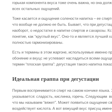
горькая компонента вкуса тоже очень важна, но она дол
всех остальных ощущений.
Тоже касается и ощущения солености напитка – ее спирт
что вообще не должно ее быть. Бывает, что при дегустац
наоборот, о недостатке в напитке спиртов и сахарозы. К
понятие, как “круглый вкус”. Оно-то и является лучшей 
полностью гармонизированы.
Есть и термины в этом жаргоне, используемые именно при
обоняние и вкуцс не успевают насладиться всеми ощуще
термин “плоская граппа”: дегустация такого напитка пока
Идеальная граппа при дегустации
Первым воспринимается спирт на самом кончике языка. З
указывается: сладость, кислинка, горечь. Следующим вс
что мы называем “вяжет”. Может появиться ощущение све
воздействует кислота. А вот вяжущий вкус присущ именн