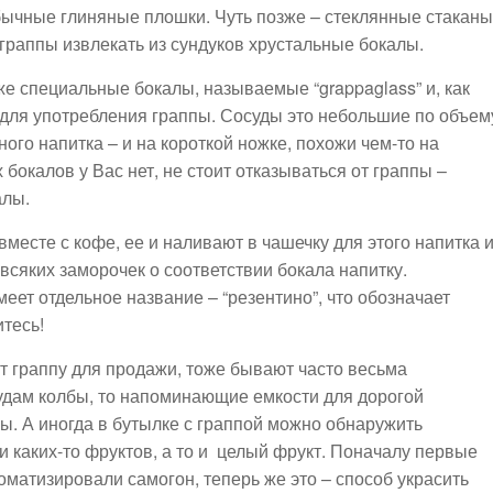
ычные глиняные плошки. Чуть позже – стеклянные стаканы
граппы извлекать из сундуков хрустальные бокалы.
е специальные бокалы, называемые “grappaglass” и, как
 для употребления граппы. Сосуды это небольшие по объем
ого напитка – и на короткой ножке, похожи чем-то на
бокалов у Вас нет, не стоит отказываться от граппы –
алы.
вместе с кофе, ее и наливают в чашечку для этого напитка и
всяких заморочек о соответствии бокала напитку.
ет отдельное название – “резентино”, что обозначает
итесь!
т граппу для продажи, тоже бывают часто весьма
удам колбы, то напоминающие емкости для дорогой
 А иногда в бутылке с граппой можно обнаружить
ки каких-то фруктов, а то и целый фрукт. Поначалу первые
матизировали самогон, теперь же это – способ украсить