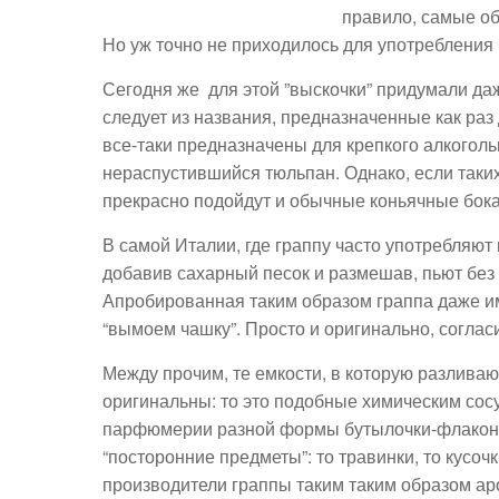
правило, самые об
Но уж точно не приходилось для употребления 
Сегодня же для этой ”выскочки” придумали даж
следует из названия, предназначенные как раз
все-таки предназначены для крепкого алкогольн
нераспустившийся тюльпан. Однако, если таких 
прекрасно подойдут и обычные коньячные бок
В самой Италии, где граппу часто употребляют 
добавив сахарный песок и размешав, пьют без 
Апробированная таким образом граппа даже име
“вымоем чашку”. Просто и оригинально, соглас
Между прочим, те емкости, в которую разливаю
оригинальны: то это подобные химическим сос
парфюмерии разной формы бутылочки-флаконы.
“посторонние предметы”: то травинки, то кусоч
производители граппы таким таким образом аро