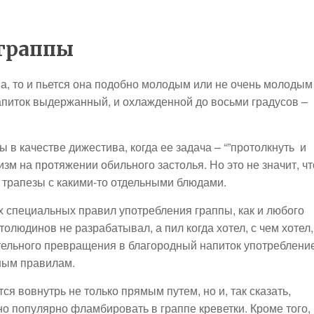
 граппы
на, то и пьется она подобно молодым или не очень молодым
напиток выдержанный, и охлажденной до восьми градусов –
в качестве дижестива, когда ее задача – “”протолкнуть и
изм на протяжении обильного застолья. Но это не значит, чт
 трапезы с какими-то отдельными блюдами.
их специальных правил употребления граппы, как и любого
толюдинов не разрабатывал, а пил когда хотел, с чем хотел,
мительного превращения в благородный напиток употреблени
ным правилам.
ся вовнутрь не только прямым путем, но и, так сказать,
но популярно фламбировать в граппе креветки. Кроме того,