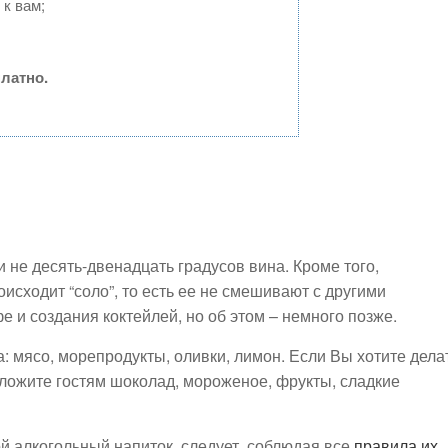
к вам;
латно.
и не десять-двенадцать градусов вина. Кроме того,
оисходит “соло”, то есть ее не смешивают с другими
 и создания коктейлей, но об этом – немного позже.
а: мясо, морепродукты, оливки, лимон. Если Вы хотите дела
дложите гостям шоколад, мороженое, фрукты, сладкие
бой алкогольный напиток, следует, соблюдая все
правила их