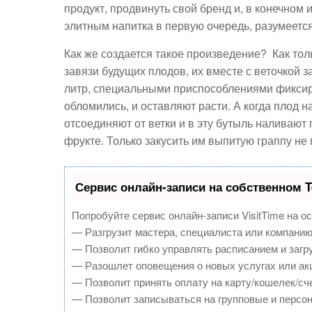
продукт, продвинуть свой бренд и, в конечном
элитным напитка в первую очередь, разумеется,
Как же создается такое произведение? Как то
завязи будущих плодов, их вместе с веточкой
литр, специальными приспособлениями фиксиру
обломились, и оставляют расти. А когда плод н
отсоединяют от ветки и в эту бутыль наливают
фрукте. Только закусить им выпитую граппу не 
Сервис онлайн-записи на собственном T
Попробуйте сервис онлайн-записи VisitTime на о
— Разгрузит мастера, специалиста или компанию
— Позволит гибко управлять расписанием и загру
— Разошлет оповещения о новых услугах или ак
— Позволит принять оплату на карту/кошелек/сче
— Позволит записываться на групповые и персо