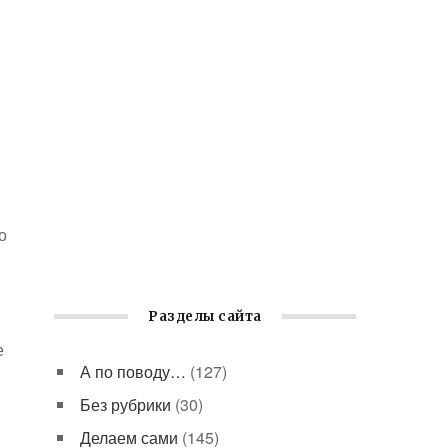
о
Разделы сайта
е
А по поводу…
(127)
Без рубрики
(30)
Делаем сами
(145)