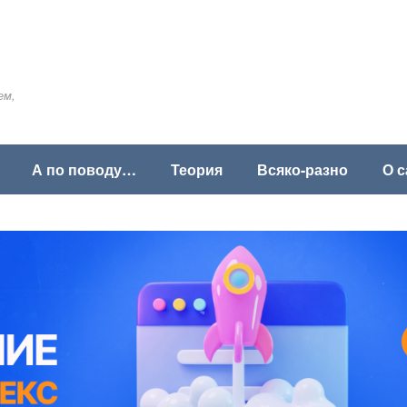
ем,
А по поводу…
Теория
Всяко-разно
О с