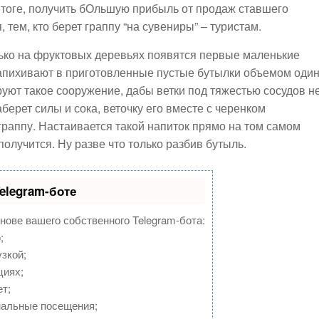
 итоге, получить бОльшую прибыль от продаж ставшего
 тем, кто берет граппу “на сувениры” – туристам.
лько на фруктовых деревьях появятся первые маленькие
 запихивают в приготовленные пустые бутылки объемом оди
ют такое сооружение, дабы ветки под тяжестью сосудов н
аберет силы и сока, веточку его вместе с черенком
 граппу. Настаивается такой напиток прямо на том самом
получится. Ну разве что только разбив бутыль.
elegram-боте
снове вашего собственного Telegram-бота:
;
зкой;
циях;
т;
нальные посещения;