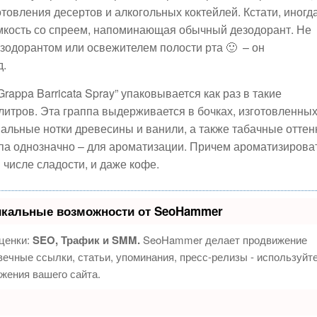
товления десертов и алкогольных коктейлей. Кстати, иногд
емкость со спреем, напоминающая обычный дезодорант. Не
езодорантом или освежителем полости рта 🙂 – он
д.
appa Barricata Spray” упаковывается как раз в такие
итров. Эта граппа выдерживается в бочках, изготовленны
инальные нотки древесины и ванили, а также табачные оттен
ипа однозначно – для ароматизации. Причем ароматизирова
м числе сладости, и даже кофе.
икальные возможности от SeoHammer
ценки:
SEO, Трафик и SMM.
SeoHammer делает продвижение
ечные ссылки, статьи, упоминания, пресс-релизы - используйт
жения вашего сайта.