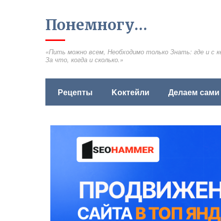
Понемногу…
«Пить можно всем, Необходимо только Знать: где и с к
За что, когда и сколько.»
Рецепты
Kоктейли
Делаем сами