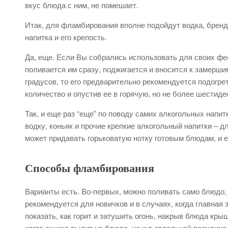
вкус блюда с ним, не помешает.
Итак, для фламбирования вполне подойдут водка, бренди
напитка и его крепость.
Да, еще. Если Вы собрались использовать для своих фе
поливается им сразу, поджигается и вносится к замерши
градусов, то его предварительно рекомендуется подогр
количество и опустив ее в горячую, но не более шестиде
Так, и еще раз “еще” по поводу самих алкогольных напи
водку, коньяк и прочие крепкие алкогольный напитки – 
может придавать горьковатую нотку готовым блюдам, и е
Способы фламбирования
Варианты есть. Во-первых, можно поливать само блюдо, 
рекомендуется для новичков и в случаях, когда главная
показать, как горит и затушить огонь, накрыв блюда кры
когда он уже вылит на блюдо, но и в отдельной посудин