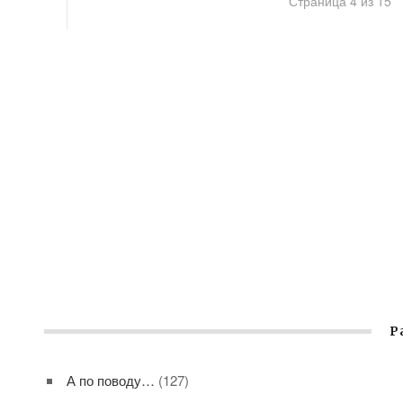
Страница 4 из 15
Р
А по поводу…
(127)