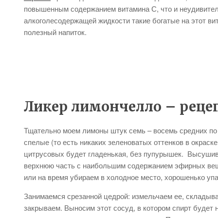
повышенным содержанием витамина С, что и неудивительн
алкоголесодержащей жидкости такие богатые на этот вит
полезный напиток.
Ликер лимончелло – реце
Тщательно моем лимоны штук семь – восемь средних по 
спелые (то есть никаких зеленоватых оттенков в окраск
цитрусовых будет гладенькая, без пупурышек. Высушива
верхнюю часть с наибольшим содержанием эфирных веще
или на время убираем в холодное место, хорошенько уп
Занимаемся срезанной цедрой: измельчаем ее, складыва
закрываем. Выносим этот сосуд, в котором спирт будет 