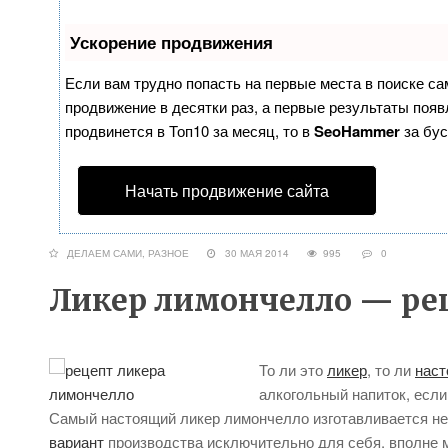
Ускорение продвижения
Если вам трудно попасть на первые места в поиске с
продвижение в десятки раз, а первые результаты появл
продвинется в Топ10 за месяц, то в
SeoHammer
за бу
Начать продвижение сайта
ДЕЛАЕМ САМИ
,
РАЗНОЕ
30 МАЯ 2014
995
0
Ликер лимончелло — ре
То ли это
ликер
, то ли
наст
алкогольный напиток, если
Самый настоящий ликер лимончелло изготавливается не м
вариант
производства исключительно для себя, вполне 