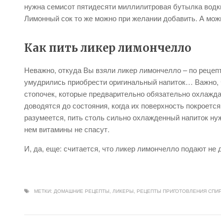
нужна семисот пятидесяти миллилитровая бутылка водки
Лимонный сок то же можно при желании добавить. А можн
Как пить ликер лимончелло
Неважно, откуда Вы взяли ликер лимончелло – по рецепт
умудрились приобрести оригинальный напиток… Важно, ч
стопочек, которые предварительно обязательно охлажда
доводятся до состояния, когда их поверхность покроетс
разумеется, пить столь сильно охлажденный напиток нуж
нем витамины не спасут.
И, да, еще: считается, что ликер лимончелло подают не д
МЕТКИ:
ДОМАШНИЕ РЕЦЕПТЫ
,
ЛИКЕРЫ
,
РЕЦЕПТЫ ПРИГОТОВЛЕНИЯ СПИ