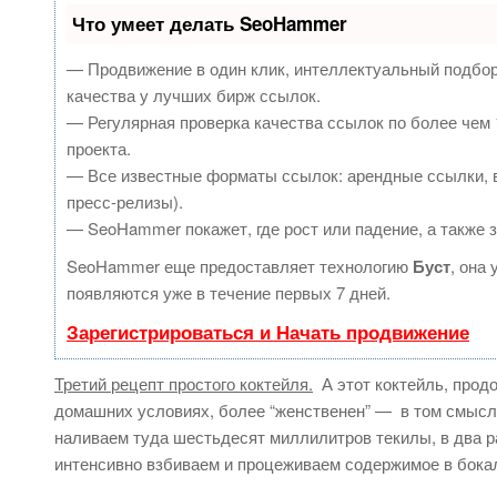
Что умеет делать SeoHammer
— Продвижение в один клик, интеллектуальный подбор
качества у лучших бирж ссылок.
— Регулярная проверка качества ссылок по более чем 
проекта.
— Все известные форматы ссылок: арендные ссылки, в
пресс-релизы).
— SeoHammer покажет, где рост или падение, а также 
SeoHammer еще предоставляет технологию
Буст
, она
появляются уже в течение первых 7 дней.
Зарегистрироваться и Начать продвижение
Третий рецепт простого коктейля.
А этот коктейль, прод
домашних условиях, более “женственен” — в том смысле
наливаем туда шестьдесят миллилитров текилы, в два р
интенсивно взбиваем и процеживаем содержимое в бока