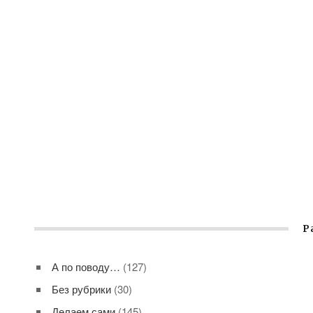
Р
А по поводу…
(127)
Без рубрики
(30)
Делаем сами
(145)