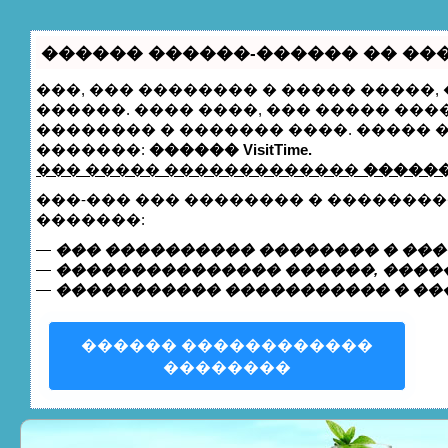
������ ������-������ �� ����
���, ��� �������� � ����� �����
������. ���� ����, ��� ����� ��
�������� � ������� ����. �����
�������:
������ VisitTime.
��� ����� �������������
������
���-��� ��� �������� � �������
�������:
—
��� ���������� �������� � ���
—
��������������� ������, �����
—
����������� ����������� � ��
������ ������������
��������