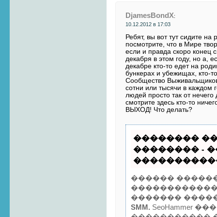
DjamesBondX
:
10.12.2012 в 17:03
Ребят, вы вот тут сидите на
посмотрите, что в Мире твор
если и правда скоро конец с
декабря в этом году, но а, 
декабре кто-то едет на роди
бункерах и убежищах, кто-т
Сообщество Выживальщиков,
сотни или тысячи в каждом 
людей просто так от нечего 
смотрите здесь кто-то ничег
ВЫХОД! Что делать?
�������� ��
�������� - 
����������� 
������ �����
������������
������� ����
SMM.
SeoHammer ��
����������� 