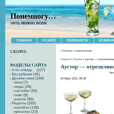
Понемногу…
пить можно всем
ГЛАВНАЯ
О САЙТЕ
ПОЛЕЗНОСТИ
ВСЯКО-Р
СКОРО:
«
Коблер с шампанским
Главная
»
Теория
» Аустер — отрезвляющи
РАЗДЕЛЫ САЙТА
Аустер — отрезвля
А по поводу…
(127)
Тви
Без рубрики
(31)
Делаем сами
(144)
25 Март 2011, 08:39
вина
(7)
меды
(18)
настойки
(20)
пиво
(8)
разное
(80)
Рецепты
(203)
коктейли
(139)
крюшоны
(13)