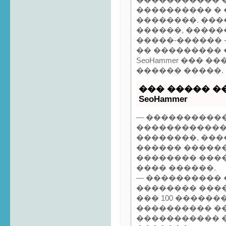
���������� �
��������. ���
������, �����
�����-������ 
�� ���������
SeoHammer ��� 
������ �����.
��� ����� �
SeoHammer
— �����������
������������
��������, ���
������ ������
�������� ���
���� ������.
— ����������
�������� ����
��� 100 ������
���������� �
����������� 