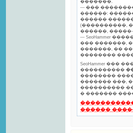
�������.
— ��� �������
������: �����
������ �����
(����������, �
������, �����-
— SeoHammer ���
��� �������, 
�������, �� �
�������� ���
SeoHammer ��� 
����������
�
�������� ���
������� ���, 
���������� �
� ������� ����
����������
������ ���