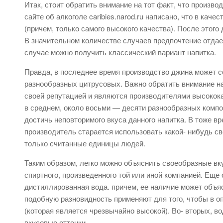
Итак, стоит обратить внимание на тот факт, что произв
сайте об алкоголе caribies.narod.ru написано, что в кач
(причем, только самого высокого качества). После этог
В значительном количестве случаев предпочтение отдае
случае можно получить классический вариант напитка.
Правда, в последнее время производство джина может 
разнообразных цитрусовых. Важно обратить внимание на
своей репутацией и являются производителями высокока
в среднем, около восьми — десяти разнообразных компо
достичь неповторимого вкуса данного напитка. В тоже в
производитель старается использовать какой- нибудь св
только считанные единицы людей.
Таким образом, легко можно объяснить своеобразные вк
спиртного, произведенного той или иной компанией. Ещ
дистиллированная вода. причем, ее наличие может объя
подобную разновидность применяют для того, чтобы в о
(которая является чрезвычайно высокой). Во- вторых, в
вкусовые оттенки.