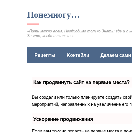
Понемногу…
«Пить можно всем, Необходимо только Знать: где и с к
За что, когда и сколько.»
Рецепты
Kоктейли
Делаем сами
Как продвинуть сайт на первые места?
Вы создали или только планируете создать свой 
мероприятий, направленных на увеличение его 
Ускорение продвижения
Если вам трудно попасть на первые места в по