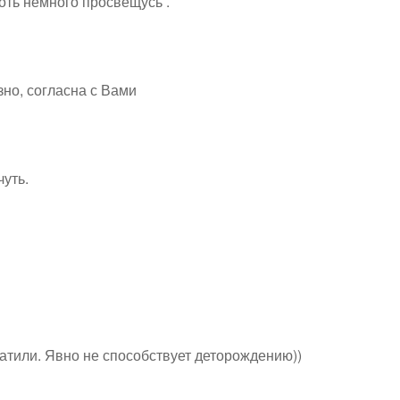
оть немного просвещусь .
зно, согласна с Вами
чуть.
атили. Явно не способствует деторождению))