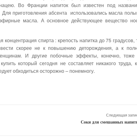
анацею. Во Франции напиток был известен под назван
. Для приготовления абсента использовались масла полы
 эфирные масла. А основное действующее вещество но
 концентрация спирта : крепость напитка до 75 градусов, 
ивести скорее не к повышению деторождения, а к пол
женщинам. И другие побочные эффекты, конечно, тоже
купить который сегодня не составляет никакого труда, к
едует обходиться осторожно – понемногу.
Следующая запис
Соки для смешанных напит