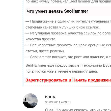
по максимуму потенциал SeoHammer для продви
Что умеет делать SeoHammer
— Продвижение в один клик, интеллектуальный 
степенью качества у лучших бирж ссылок.
— Регулярная проверка качества ссылок по боле
качества проекта.
— Все известные форматы ссылок: арендные ссы
статьи, пресс-релизы).
— SeoHammer покажет, где рост или падение, а т
SeoHammer еще предоставляет технологию
Бус
появляются уже в течение первых 7 дней.
Зарегистрироваться и Начать продвижен
ИННА
30.03.2011 в 09:01
О да! Но нужно сказать, что как т