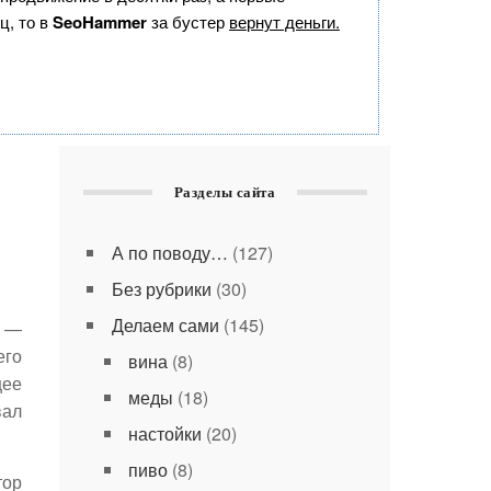
ц, то в
SeoHammer
за бустер
вернут деньги.
Разделы сайта
А по поводу…
(127)
Без рубрики
(30)
Делаем сами
(145)
—
его
вина
(8)
щее
меды
(18)
вал
настойки
(20)
пиво
(8)
тор