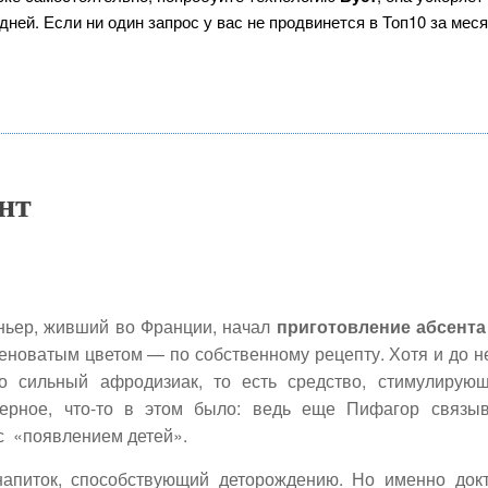
ней. Если ни один запрос у вас не продвинется в Топ10 за меся
нт
ньер, живший во Франции, начал
приготовление абсента
леноватым цветом — по собственному рецепту. Хотя и до н
о сильный афродизиак, то есть средство, стимулирую
верное, что-то в этом было: ведь еще Пифагор связы
с «появлением детей».
напиток, способствующий деторождению. Но именно док