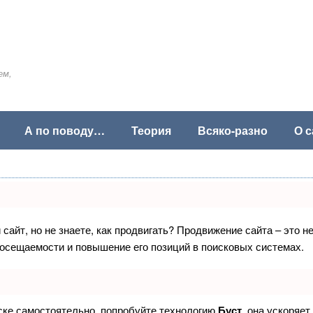
ем,
А по поводу…
Теория
Всяко-разно
О с
сайт, но не знаете, как продвигать? Продвижение сайта – это н
посещаемости и повышение его позиций в поисковых системах.
иске самостоятельно, попробуйте технологию
Буст
, она ускоряет