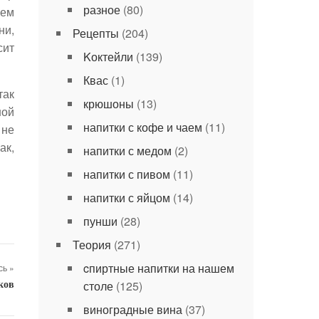
разное
(80)
ием
ни,
Рецепты
(204)
сит
Kоктейли
(139)
Квас
(1)
так
крюшоны
(13)
ной
напитки с кофе и чаем
(11)
 не
ак,
напитки с медом
(2)
напитки с пивом
(11)
напитки с яйцом
(14)
пунши
(28)
Теория
(271)
cпиртные напитки на нашем
ь »
столе
(125)
ков
виноградные вина
(37)