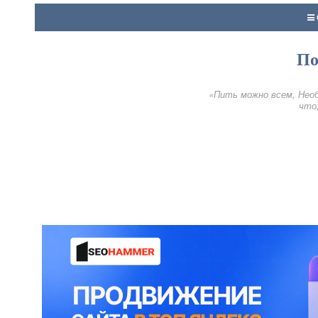
По
«Пить можно всем, Необ
что,