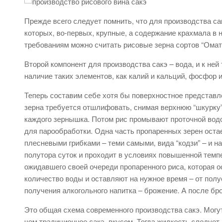
Прежде всего следует помнить, что для производства са
которых, во-первых, крупные, а содержание крахмала в
требованиям можно считать рисовые зерна сортов “Омати
Второй компонент для производства сакэ – вода, и к ней
наличие таких элементов, как калий и кальций, фосфор и 
Теперь составим себе хотя бы поверхностное представле
зерна требуется отшлифовать, снимая верхнюю “шкурку”
каждого зернышка. Потом рис промывают проточной водо
для парообработки. Одна часть пропаренных зерен остае
плесневыми грибками – теми самыми, вида “кодзи” – и н
полутора суток и проходит в условиях повышенной темп
ожидавшего своей очереди пропаренного риса, которая о
количество воды и оставляют на нужное время – от полу
получения алкогольного напитка – брожение. А после бр
Это общая схема современного производства сакэ. Могут
чем традиционное сакэ, вкусом. Тогда жидкость следует