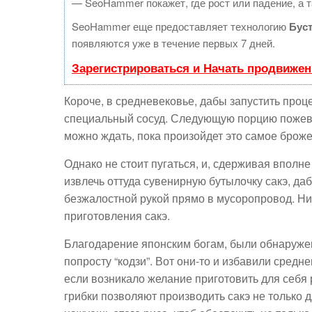
— SeoHammer покажет, где рост или падение, а т
SeoHammer еще предоставляет технологию
Бус
появляются уже в течение первых 7 дней.
Зарегистрироваться и Начать продвижен
Короче, в средневековье, дабы запустить проц
специальный сосуд. Следующую порцию пожеват
можно ждать, пока произойдет это самое броже
Однако не стоит пугаться, и, сдерживая вполн
извлечь оттуда сувенирную бутылочку сакэ, да
безжалостной рукой прямо в мусоропровод. Нич
приготовления сакэ.
Благодарение японским богам, были обнаружены
попросту “кодзи”. Вот они-то и избавили сред
если возникало желание приготовить для себя
грибки позволяют производить сакэ не только д