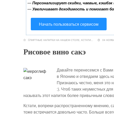
—
Персонализирует скидки, чаевые, кэшбэк
—
Увеличивает доходимость и помогает б
Начать пользоваться сервисом
CПИРТНЫЕ НАПИТКИ НА НАШЕМ СТОЛЕ
,
КСТАТИ...
04 НОЯ
Рисовое вино сакэ
Давайте перенесемся с Вами
в Японию и отведаем здесь н
Признаюсь честно, меня это н
:). Чтоб таких неуместных дл
называть этот напиток более привычным словом
Кстати, вопреки распространенному мнению, са
тоже встречается довольно часто. Больше всег