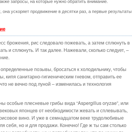
акже запросы, на которые нужно обратить внимание.
т
, она ускоряет продвижение в десятки раз, а первые результаты
ие
есс брожения, рис следовало пожевать, а затем сплюнуть в
ь и сплюнуть. И так далее. Нажевали, сколько следует, –
ние.
е определенные позывы, бросаться к холодильнику, чтобы
бы, кипя санитарно-гигиеническим гневом, отправить ее
то не вечно под луной – изменилась и технология
 особые плесневые грибы вида “Aspergillus oryzae”, или
невековых японцев от необходимости жевать и сплевывать,
 рисовое вино. И уже в семнадцатом веке трудолюбивые
ля себя, но и для продажи. Конечно! Где ж ты сам столько