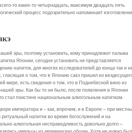
 всего-то каких-то четырнадцать, максимум двадцать пять
нологический процесс подозрительно напоминает изготовлени
акэ
 нашей эры, поэтому установить, кому принадлежит пальма
напитка Японии, сегодня установить не представляется
ению напиток, для многих исследователей до конца так и н
 гласящая о том, что в Японию сакэ пришел из вездесущег
ей мере, есть сведения о том, что в Поднебесной вино из
 нашей эры. Как бы то ни было, после появления в Японии
то стал поистине национальным алкогольным напитком.
воре императора и – как, впрочем, и в Европе – при местн
к ритуальный напиток во время богослужений и на
иально-алкогольная несправедливость довольно долго –
о взялись умельцы из деревенских общин. Хотя не нужно бы