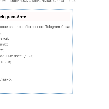
тоже появилось специальное слово – “ёсю”.
elegram-боте
снове вашего собственного Telegram-бота:
;
зкой;
циях;
т;
нальные посещения;
к вам;
латно.