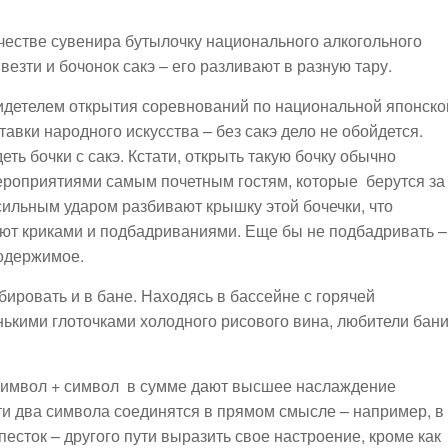
ачестве сувенира бутылочку национального алкогольного
везти и бочонок сакэ – его разливают в разную тару.
видетелем открытия соревнований по национальной японско
тавки народного искусства – без сакэ дело не обойдется.
ть бочки с сакэ. Кстати, открыть такую бочку обычно
роприятиями самым почетным гостям, которые берутся за
сильным ударом разбивают крышку этой бочечки, что
ют криками и подбадриваниями. Еще бы не подбадривать –
содержимое.
ировать и в бане. Находясь в бассейне с горячей
ькими глоточками холодного рисового вина, любители бани
Символ + символ в сумме дают высшее наслаждение
ти два символа соединятся в прямом смысле – например, в
есток – другого пути выразить свое настроение, кроме как