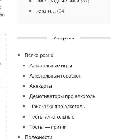
виноградные вина
(37)
с
кстати…
(94)
ую
Интересно
Всяко-разно
е
Алкогольные игры
Алкогольный гороскоп
Анекдоты
Демотиваторы про алкоголь
Присказки про алкоголь
Тесты алкогольные
Тосты — притчи
Полезности