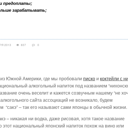
 и предоплаты;
ольше зарабатывать;
БРЯ 2013
837
0
 из Южной Америки, где мы пробовали
писко
и
коктейли с н
ациональный алкогольный напиток под названием “нихонсю
азвание очень веселит и кажется созвучным нашему “не хоч
я алкогольного сайта ассоциаций не возникало, будем
 “сакэ” – так его называют сами японцы в обычной жизни.
кэ – никакая ни водка, даже рисовая, хотя такое название
о этот национальный японский напиток похож на вино или