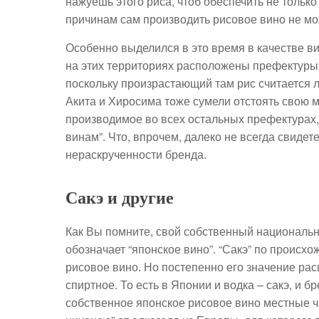
нажуешь этого риса, чтоб обеспечить не только 
причинам сам производить рисовое вино не мо
Особенно выделился в это время в качестве ви
на этих территориях расположены префектуры 
поскольку произрастающий там рис считается
Акита и Хиросима тоже сумели отстоять свою м
производимое во всех остальных префектурах, 
винам”. Что, впрочем, далеко не всегда свидет
нераскрученности бренда.
Сакэ и другие
Как Вы помните, свой собственный национальн
обозначает “японское вино”. “Сакэ” по происх
рисовое вино. Но постепенно его значение рас
спиртное. То есть в Японии и водка – сакэ, и бр
собственное японское рисовое вино местные ч