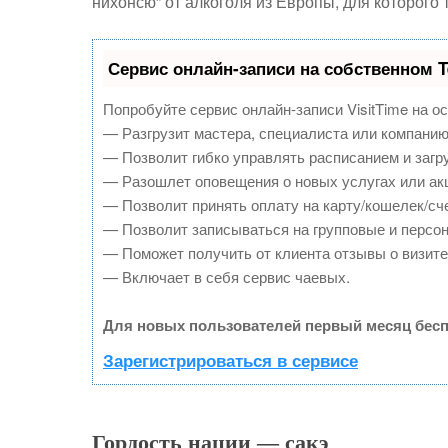
нихонсю” от алкоголя из Европы, для которого 
Сервис онлайн-записи на собственном T
Попробуйте сервис онлайн-записи VisitTime на о
— Разгрузит мастера, специалиста или компанию
— Позволит гибко управлять расписанием и загру
— Разошлет оповещения о новых услугах или ак
— Позволит принять оплату на карту/кошелек/сче
— Позволит записываться на групповые и персо
— Поможет получить от клиента отзывы о визите 
— Включает в себя сервис чаевых.
Для новых пользователей первый месяц бесп
Зарегистрироваться в сервисе
Гордость нации — сакэ