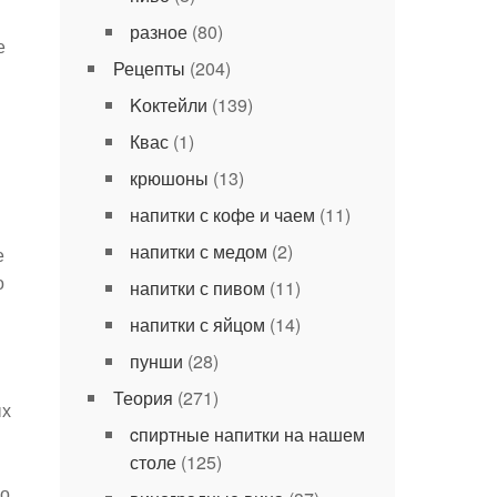
разное
(80)
е
Рецепты
(204)
Kоктейли
(139)
Квас
(1)
крюшоны
(13)
напитки с кофе и чаем
(11)
напитки с медом
(2)
е
о
напитки с пивом
(11)
напитки с яйцом
(14)
пунши
(28)
Теория
(271)
ых
cпиртные напитки на нашем
столе
(125)
ло