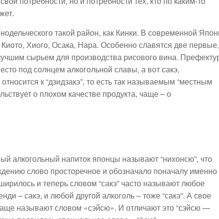
свои потребности, но и потребности тех, кто по каким-то
жет.
нодельческого такой район, как Кинки. В современной Япон
Киото, Хиого, Осака, Нара. Особенно славятся две первые,
 лучшим сырьем для производства рисового вина. Префекту
есто под солнцем алкогольной славы, а вот сакэ,
относится к “дзидзакэ”, то есть так называемым “местным
ельствует о плохом качестве продукта, чаще – о
ый алкогольный напиток японцы называют “нихонсю”, что
ождению слово просторечное и обозначало поначалу именно
ширилось и теперь словом “сакэ” часто называют любое
енди – сакэ, и любой другой алкоголь – тоже “сакэ”. А свое
аще называют словом «сэйсю». И отличают это “сэйсю —