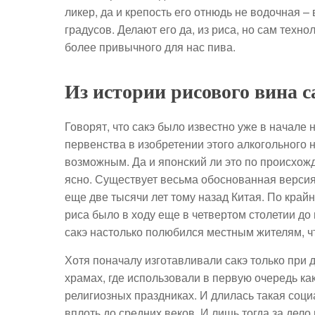
ликер, да и крепость его отнюдь не водочная –
градусов. Делают его да, из риса, но сам тех
более привычного для нас пива.
Из истории рисового вина с
Говорят, что сакэ было известно уже в начале
первенства в изобретении этого алкогольного 
возможным. Да и японский ли это по происхожд
ясно. Существует весьма обоснованная версия,
еще две тысячи лет тому назад Китая. По крайн
риса было в ходу еще в четвертом столетии до
сакэ настолько полюбился местным жителям, ч
Хотя поначалу изготавливали сакэ только при д
храмах, где использовали в первую очередь ка
религиозных праздниках. И длилась такая соц
вплоть до средних веков. И лишь тогда за дел