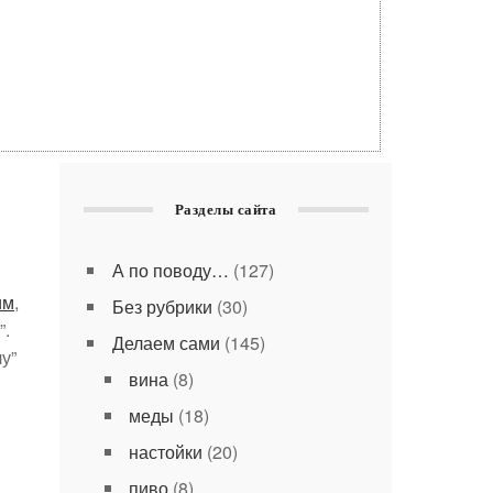
Разделы сайта
А по поводу…
(127)
им
,
Без рубрики
(30)
”.
Делаем сами
(145)
у”
вина
(8)
меды
(18)
настойки
(20)
пиво
(8)