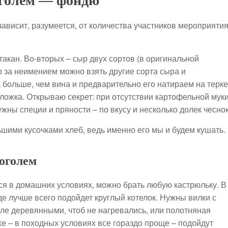
оголем — фондю
ависит, разумеется, от количества участников мероприятия
такан. Во-вторых – сыр двух сортов (в оригинальной
о за неимением можно взять другие сорта сыра и
 больше, чем вина и предварительно его натираем на терке
 ложка. Открываю секрет: при отсутствии картофельной мук
ны специи и пряности – по вкусу и несколько долек чеснок
шими кусочками хлеб, ведь именно его мы и будем кушать.
коголем
ся в домашних условиях, можно брать любую кастрюльку. В
де лучше всего подойдет круглый котелок. Нужны вилки с
ле деревянными, чтоб не нагревались, или полотняная
же – в походных условиях все гораздо проще – подойдут