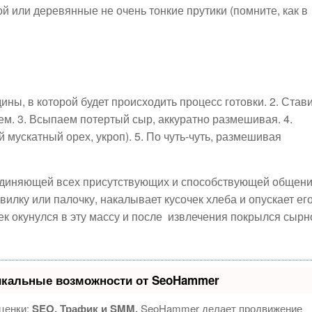
й или деревянные не очень тонкие прутики (помните, как в
ины, в которой будет происходить процесс готовки. 2. Став
аем. 3. Всыпаем потертый сыр, аккуратно размешивая. 4.
мускатный орех, укроп). 5. По чуть-чуть, размешивая
ъединяющей всех присутствующих и способствующей общен
вилку или палочку, накалывает кусочек хлеба и опускает его
чек окунулся в эту массу и после извлечения покрылся сырн
икальные возможности от SeoHammer
ценки:
SEO, Трафик и SMM.
SeoHammer делает продвижение