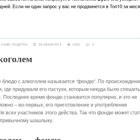
ней. Если ни один запрос у вас не продвинется в Топ10 за меся
 САМИ
,
РЕЦЕПТЫ
26 ИЮНЯ 2013
1033
2
коголем
е блюдо с алкоголем называется “фондю”. По происхожден
, где придумали его пастухи, которым некуда было спешить
. Последнее время фондю становится популярно, и это не
ложно – во-первых, его приготовление и употребление
я всех участников этого действа. Так что фондю может ста
 привычному шашлыку.