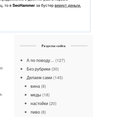
ц, то в
SeoHammer
за бустер
вернут деньги.
Разделы сайта
А по поводу…
(127)
ию
Без рубрики
(30)
Делаем сами
(145)
вина
(8)
ть
меды
(18)
настойки
(20)
пиво
(8)