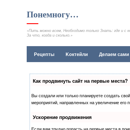
Понемногу…
«Пить можно всем, Необходимо только Знать: где и с к
За что, когда и сколько.»
Рецепты
Kоктейли
Делаем сами
Как продвинуть сайт на первые места?
Вы создали или только планируете создать свой 
мероприятий, направленных на увеличение его 
Ускорение продвижения
Если вам трудно попасть на первые места в по