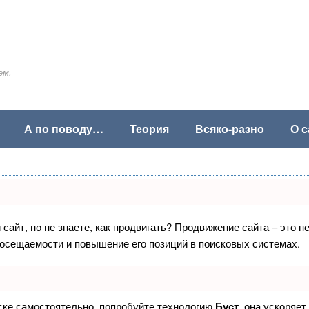
ем,
А по поводу…
Теория
Всяко-разно
О с
сайт, но не знаете, как продвигать? Продвижение сайта – это н
посещаемости и повышение его позиций в поисковых системах.
иске самостоятельно, попробуйте технологию
Буст
, она ускоряет