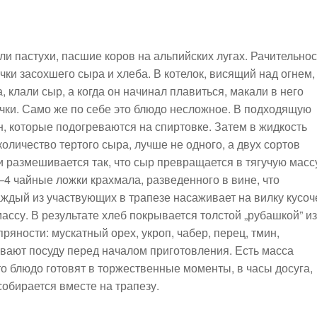
и пастухи, пасшие коров на альпийских лугах. Рачительнос
ки засохшего сыра и хлеба. В котелок, висящий над огнем,
 клали сыр, а когда он начинал плавиться, макали в него
очки. Само же по себе это блюдо несложное. В подходящую
, которые подогреваются на спиртовке. Затем в жидкость
оличество тертого сыра, лучше не одного, а двух сортов
и размешивается так, что сыр превращается в тягучую масс
–4 чайные ложки крахмала, разведенного в вине, что
ждый из участвующих в трапезе насаживает на вилку кусоч
массу. В результате хлеб покрывается толстой „рубашкой” из
яности: мускатный орех, укроп, чабер, перец, тмин,
вают посуду перед началом приготовления. Есть масса
то блюдо готовят в торжественные моменты, в часы досуга,
собирается вместе на трапезу.