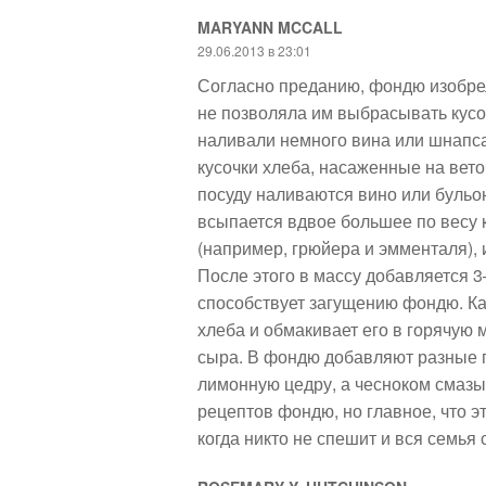
MARYANN MCCALL
29.06.2013 в 23:01
Согласно преданию, фондю изобрел
не позволяла им выбрасывать кусоч
наливали немного вина или шнапса,
кусочки хлеба, насаженные на вет
посуду наливаются вино или бульон
всыпается вдвое большее по весу к
(например, грюйера и эмменталя), 
После этого в массу добавляется 3
способствует загущению фондю. Ка
хлеба и обмакивает его в горячую 
сыра. В фондю добавляют разные пр
лимонную цедру, а чесноком смазы
рецептов фондю, но главное, что э
когда никто не спешит и вся семья 