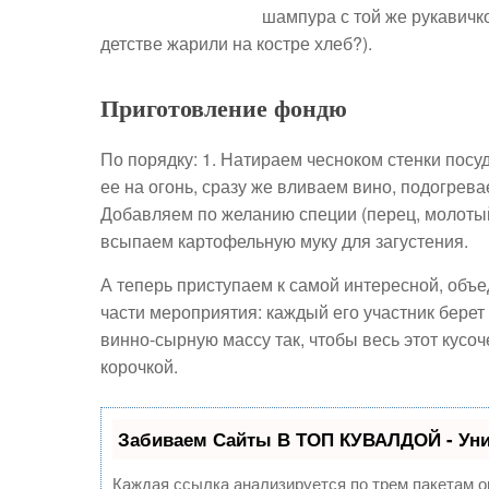
шампура с той же рукавичко
детстве жарили на костре хлеб?).
Приготовление фондю
По порядку: 1. Натираем чесноком стенки посуд
ее на огонь, сразу же вливаем вино, подогрев
Добавляем по желанию специи (перец, молотый 
всыпаем картофельную муку для загустения.
А теперь приступаем к самой интересной, об
части мероприятия: каждый его участник берет 
винно-сырную массу так, чтобы весь этот кусо
корочкой.
Забиваем Сайты В ТОП КУВАЛДОЙ - Ун
Каждая ссылка анализируется по трем пакетам о