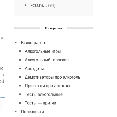
кстати…
(94)
Интересно
им
Всяко-разно
Алкогольные игры
Алкогольный гороскоп
ию
Анекдоты
 в
Демотиваторы про алкоголь
ой
Присказки про алкоголь
Тесты алкогольные
Тосты — притчи
Полезности