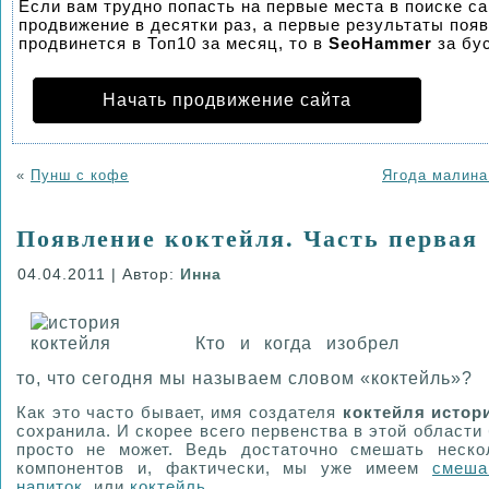
Если вам трудно попасть на первые места в поиске с
продвижение в десятки раз, а первые результаты появ
продвинется в Топ10 за месяц, то в
SeoHammer
за бу
Начать продвижение сайта
«
Пунш с кофе
Ягода малина
Появление коктейля. Часть первая
04.04.2011 | Автор:
Инна
Кто и когда изобрел
то, что сегодня мы называем словом «коктейль»?
Как это часто бывает, имя создателя
коктейля истор
сохранила. И скорее всего первенства в этой области
просто не может. Ведь достаточно смешать неск
компонентов и, фактически, мы уже имеем
смеша
напиток
, или
коктейль
.