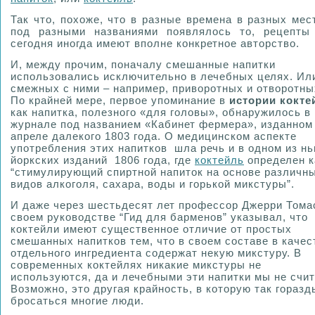
Так что, похоже, что в разные времена в разных мес
под разными названиями появлялось то, рецепты
сегодня иногда имеют вполне конкретное авторство.
И, между прочим, поначалу смешанные напитки
использовались исключительно в лечебных целях. Ил
смежных с ними – например, приворотных и отворотны
По крайней мере, первое упоминание в
истории кокте
как напитка, полезного «для головы», обнаружилось в
журнале под названием «Кабинет фермера», изданном
апреле далекого 1803 года. О медицинском аспекте
употребления этих напитков шла речь и в одном из нь
йоркских изданий 1806 года, где
коктейль
определен к
“стимулирующий спиртной напиток на основе различн
видов алкоголя, сахара, воды и горькой микстуры”.
И даже через шестьдесят лет профессор Джерри Тома
своем руководстве “Гид для барменов” указывал, что
коктейли имеют существенное отличие от простых
смешанных напитков тем, что в своем составе в качес
отдельного ингредиента содержат некую микстуру. В
современных коктейлях никакие микстуры не
используются, да и лечебными эти напитки мы не счи
Возможно, это другая крайность, в которую так горазд
бросаться многие люди.