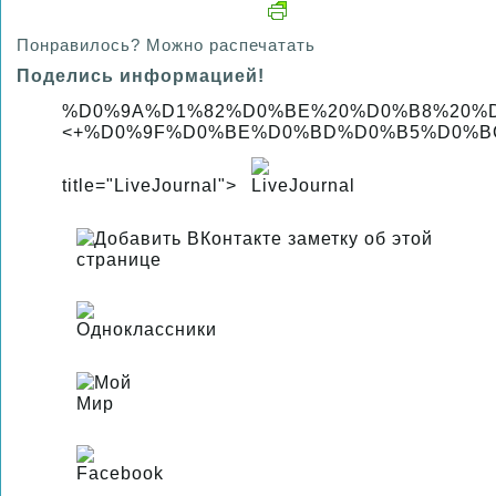
Понравилось? Можно распечатать
Поделись информацией!
%D0%9A%D1%82%D0%BE%20%D0%B8%20%
<+%D0%9F%D0%BE%D0%BD%D0%B5%D0%BC
title="LiveJournal">