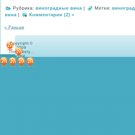
Рубрика:
виноградные вина
|
Метки:
виногра
вина
|
Комментарии (2) »
« Раньше
Copyright ©
2009
Понемногу...
При
использовании
материалов в
сети, не
забудьте,
пожалуйста,
указать, где
Вы их нашли!