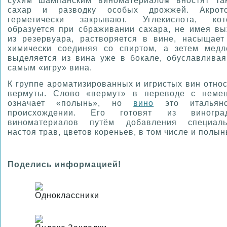
сухим шампанским виноматериалом вностят та
сахар и разводку особых дрожжей. Акрот
герметически закрывают. Углекислота, кот
образуется при сбраживании сахара, не имея вы
из резервуара, растворяется в вине, насыщает 
химически соединяя со спиртом, а зетем медл
выделяется из вина уже в бокале, обуславливая
самым «игру» вина.
К группе ароматизированных и игристых вин отно
вермуты. Слово «вермут» в переводе с немец
означает «полынь», но
вино
это итальянс
происхождении. Его готовят из виногра
виноматериалов путём добавления специаль
настоя трав, цветов кореньев, в том числе и полын
Поделись информацией!