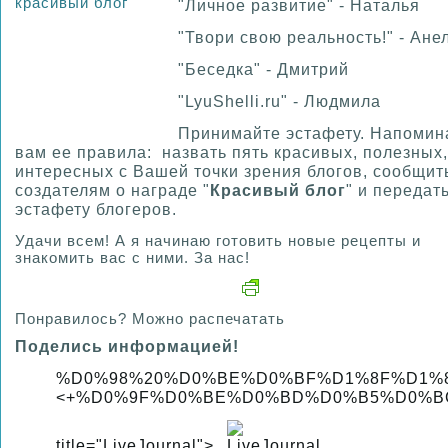
"Личное развитие" - Наталья
"Твори свою реальность!" - Ане
"Беседка" - Дмитрий
"LyuShelli.ru" - Людмила
Принимайте эстафету. Напоми
вам ее правила: назвать пять красивых, полезных,
интересных с Вашей точки зрения блогов, сообщит
создателям о награде "
Красивый блог
" и передат
эстафету блогеров.
Удачи всем! А я начинаю готовить новые рецепты и
знакомить вас с ними. За нас!
Понравилось? Можно распечатать
Поделись информацией!
%D0%98%20%D0%BE%D0%BF%D1%8F%D1%
<+%D0%9F%D0%BE%D0%BD%D0%B5%D0%BC
title="LiveJournal">