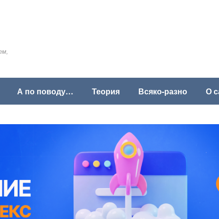
ем,
А по поводу…
Теория
Всяко-разно
О с