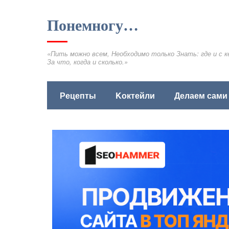
Понемногу…
«Пить можно всем, Необходимо только Знать: где и с к
За что, когда и сколько.»
Рецепты
Kоктейли
Делаем сами