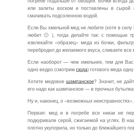
погребе подальше от овощей. Бочки всегда д
или залиты воском и поставлены в сырой п
смачивать подсоленною водой.
Если Вы хмельной мед не любите (хотя в силу
любит 🙂 ), тогда делайте так: с помощью 
извлекайте «образец» меда из бочки, фильтр
перебродил до желаемого вкуса, сливаете все в
Если наоборот — чем хмельнее, тем для Вас
одно ведро (смотрим
сюда
) готового меда одну
Хотите медовое
шампанское
? Значит, не дай
его надо как шампанское — в прочных бутылка
Ну и, наконец, о «возможных неисправностях».
Первая: мед и в погребе все никак не пер
подкуривали серой, сжигаемой на углях. В н
плотно укупорила, но только до ближайшего по