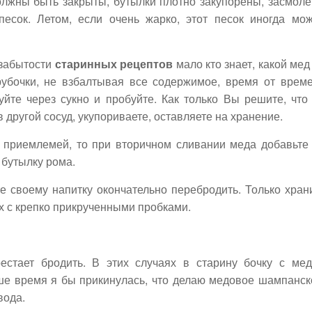
олжны быть закрыты, бутылки плотно закупорены, засмол
есок. Летом, если очень жарко, этот песок иногда мо
 забытости
старинных рецептов
мало кто знает, какой мед
трубочки, не взбалтывая все содержимое, время от врем
уйте через сукно и пробуйте. Как только Вы решите, что
 другой сосуд, укупориваете, оставляете на хранение.
 приемлемей, то при вторичном сливании меда добавьте
 бутылку рома.
те своему напитку окончательно перебродить. Только хран
х с крепко прикрученными пробками.
естает бродить. В этих случаях в старину бочку с ме
аше время я бы прикинулась, что делаю медовое шампанск
вода.