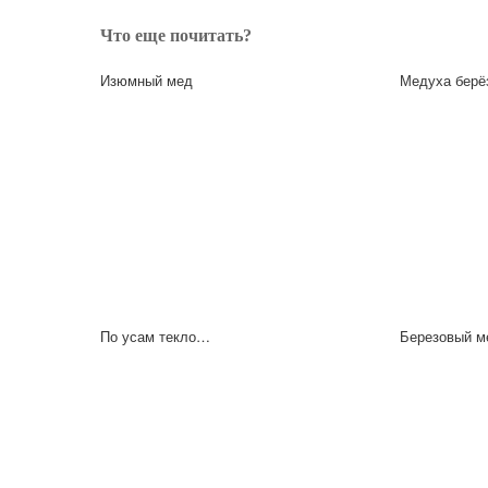
Что еще почитать?
Изюмный мед
Медуха берё
По усам текло…
Березовый м