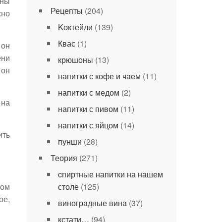
ены
Рецепты
(204)
жно
Kоктейли
(139)
Квас
(1)
 он
ени
крюшоны
(13)
 он
напитки с кофе и чаем
(11)
напитки с медом
(2)
 на
напитки с пивом
(11)
напитки с яйцом
(14)
ить
пунши
(28)
Теория
(271)
cпиртные напитки на нашем
дом
столе
(125)
ое,
виноградные вина
(37)
кстати…
(94)