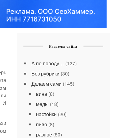
Разделы сайта
А по поводу…
(127)
ерь
Без рубрики
(30)
кта
Делаем сами
(145)
дом
вина
(8)
или
. И
меды
(18)
настойки
(20)
ахи
пиво
(8)
ном
разное
(80)