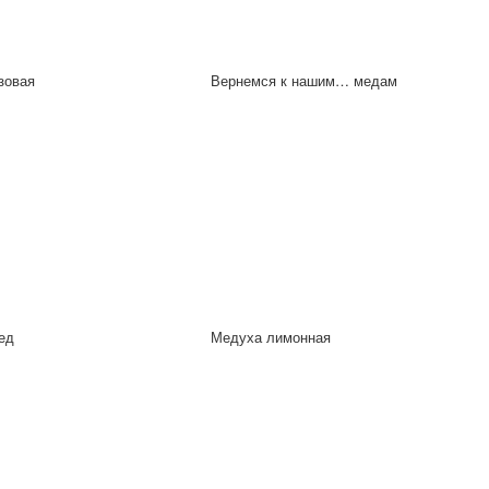
зовая
Вернемся к нашим… медам
ед
Медуха лимонная