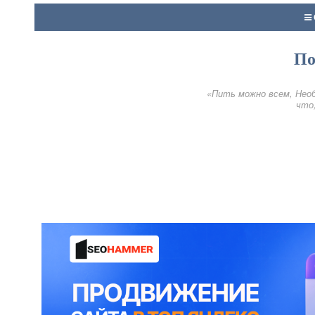
По
«Пить можно всем, Необ
что,