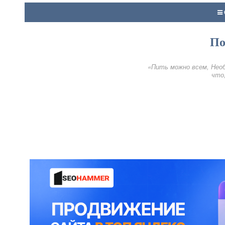
По
«Пить можно всем, Необ
что,