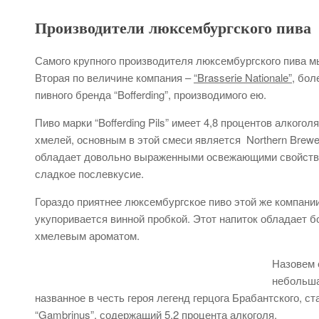
Производители люксембургского пива
Самого крупного производителя люксембургского пива м
Вторая по величине компания –
“Brasserie Nationale”
, бол
пивного бренда “Bofferding”, производимого ею.
Пиво марки “Bofferding Pils” имеет 4,8 процентов алкогол
хмелей, основным в этой смеси является Northern Brewe
обладает довольно выраженными освежающими свойствам
сладкое послевкусие.
Гораздо приятнее люксембургское пиво этой же компании
укупоривается винной пробкой. Этот напиток обладает
хмелевым ароматом.
Назовем 
небольша
названное в честь героя легенд герцога Брабантского, с
“Gambrinus”, содержащий 5,2 процента алкоголя.