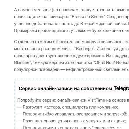
А самое хмельное (по правилам следует говорить охмел
производится на пивоварне “Brasserie Simon.” Создано п
успешно действовало вплоть до Второй мировой войны. П
Примерами производимого тут люксембургского пива являю
Отдельно отметим относительно молодую пивоварню со 
места своего расположения – “Redange”. Используя для 
пивоварня действует вполне в духе времени. Из продукци
Blanche”, темную версию этого напитка “Okult No 2 Rous
популярной пивоварни — нефильтрованный светлый эль “
Сервис онлайн-записи на собственном Teleg
Попробуйте сервис онлайн-записи VisitTime на основе 
— Разгрузит мастера, специалиста или компанию;
— Позволит гибко управлять расписанием и загрузкой;
— Разошлет оповещения о новых услугах или акциях;
— Позволит принять оплату на карту/кошелек/счет;