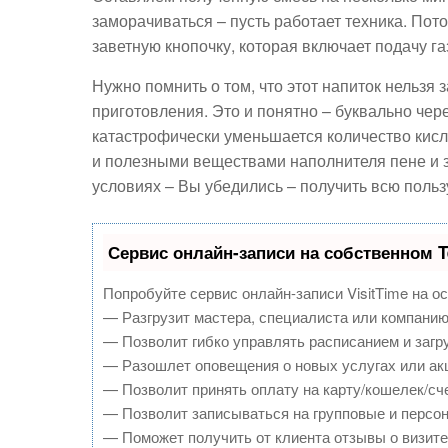
заморачиваться – пусть работает техника. По
заветную кнопочку, которая включает подачу газ
Нужно помнить о том, что этот напиток нельзя 
приготовления. Это и понятно – буквально чере
катастрофически уменьшается количество кисло
и полезными веществами наполнителя пене и з
условиях – Вы убедились – получить всю польз
Сервис онлайн-записи на собственном T
Попробуйте сервис онлайн-записи VisitTime на о
— Разгрузит мастера, специалиста или компанию
— Позволит гибко управлять расписанием и загру
— Разошлет оповещения о новых услугах или ак
— Позволит принять оплату на карту/кошелек/сче
— Позволит записываться на групповые и персо
— Поможет получить от клиента отзывы о визите 