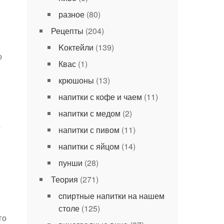
разное
(80)
Рецепты
(204)
Kоктейли
(139)
о
Квас
(1)
крюшоны
(13)
напитки с кофе и чаем
(11)
напитки с медом
(2)
о
напитки с пивом
(11)
напитки с яйцом
(14)
пунши
(28)
Теория
(271)
cпиртные напитки на нашем
столе
(125)
го