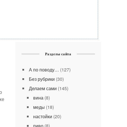
Разделы сайта
А по поводу…
(127)
Без рубрики
(30)
Делаем сами
(145)
о
вина
(8)
же
меды
(18)
настойки
(20)
пиво
(8)