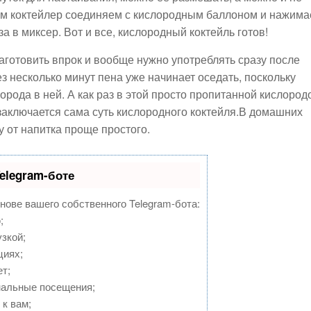
том коктейлер соединяем с кислородным баллоном и нажим
а в миксер. Вот и все, кислородный коктейль готов!
заготовить впрок и вообще нужно употреблять сразу после
з несколько минут пена уже начинает оседать, поскольку
рода в ней. А как раз в этой просто пропитанной кислород
аключается сама суть кислородного коктейля.В домашних
у от напитка проще простого.
elegram-боте
снове вашего собственного Telegram-бота:
;
зкой;
циях;
т;
нальные посещения;
к вам;