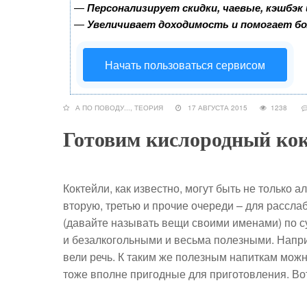
—
Персонализирует скидки, чаевые, кэшбэк
—
Увеличивает доходимость и помогает б
Начать пользоваться сервисом
А ПО ПОВОДУ...
,
ТЕОРИЯ
17 АВГУСТА 2015
1238
Готовим кислородный кок
Коктейли, как известно, могут быть не только 
вторую, третью и прочие очереди – для расслаб
(давайте называть вещи своими именами) по су
и безалкогольными и весьма полезными. Напри
вели речь. К таким же полезным напиткам мож
тоже вполне пригодные для приготовления. Вот