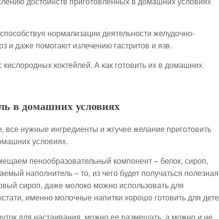
ислению достоинств приготовленных в домашних условиях
е способствуя нормализации деятельности желудочно-
оз и даже помогают излечению гастритов и язв.
с кислородных коктейлей. А как готовить их в домашних
ль в домашних условиях
е, все нужные ингредиенты и жгучее желание приготовить
омашних условиях.
омещаем пенообразовательный компонент – белок, сироп,
емый наполнитель – то, из чего будет получаться полезная
товый сироп, даже молоко можно использовать для
кстати, именно молочные напитки хорошо готовить для дете
уток для настаивания, можно ее размешать, а можно и не