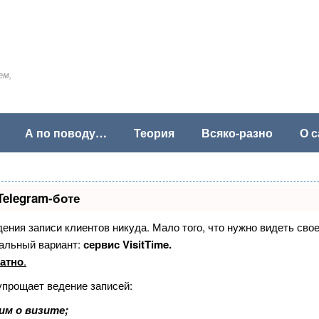
ем,
А по поводу…
Теория
Всяко-разно
О с
Telegram-боте
едения записи клиентов никуда. Мало того, что нужно видеть сво
альный вариант:
сервис VisitTime.
атно
.
упрощает ведение записей:
им о визите;