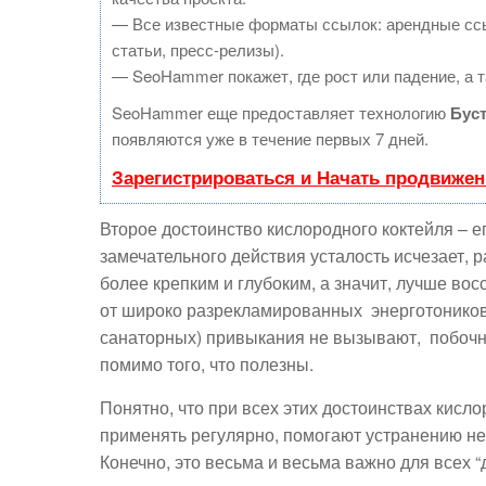
— Все известные форматы ссылок: арендные ссы
статьи, пресс-релизы).
— SeoHammer покажет, где рост или падение, а т
SeoHammer еще предоставляет технологию
Бус
появляются уже в течение первых 7 дней.
Зарегистрироваться и Начать продвижен
Второе достоинство кислородного коктейля – ег
замечательного действия усталость исчезает, 
более крепким и глубоким, а значит, лучше во
от широко разрекламированных энерготоников 
санаторных) привыкания не вызывают, побочн
помимо того, что полезны.
Понятно, что при всех этих достоинствах кис
применять регулярно, помогают устранению не
Конечно, это весьма и весьма важно для всех “