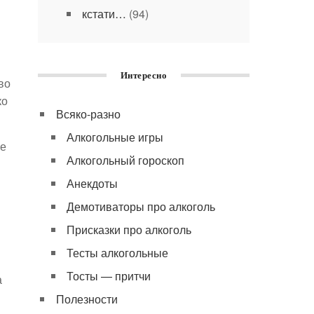
кстати…
(94)
Интересно
во
ко
Всяко-разно
Алкогольные игры
ие
Алкогольный гороскоп
Анекдоты
Демотиваторы про алкоголь
Присказки про алкоголь
Тесты алкогольные
Тосты — притчи
а
Полезности