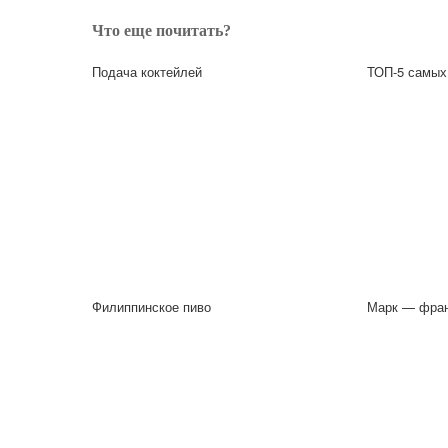
Что еще почитать?
Подача коктейлей
ТОП-5 самых
Филиппинское пиво
Марк — фран