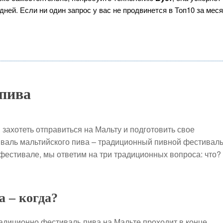
ней. Если ни один запрос у вас не продвинется в Топ10 за меся
 пива
и захотеть отправиться на Мальту и подготовить свое
валь мальтийского пива – традиционный пивной фестиваль
фестивале, мы ответим на три традиционных вопроса: что?
 – когда?
адиционно фестиваль пива на Мальте проходит в конце