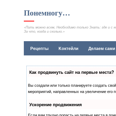
Понемногу…
«Пить можно всем, Необходимо только Знать: где и с к
За что, когда и сколько.»
Рецепты
Kоктейли
Делаем сами
Как продвинуть сайт на первые места?
Вы создали или только планируете создать свой 
мероприятий, направленных на увеличение его 
Ускорение продвижения
Если вам трудно попасть на первые места в по