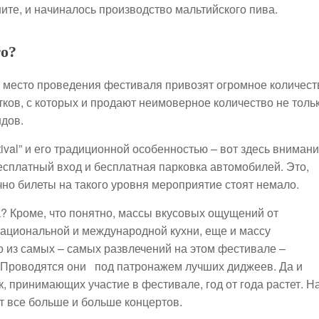
ните, и начиналось производство мальтийского пива.
то?
 место проведения фестиваля привозят огромное количест
тков, с которых и продают неимоверное количество не толь
ндов.
ival” и его традиционной особенностью – вот здесь вниман
есплатный вход и бесплатная парковка автомобилей. Это,
ычно билеты на такого уровня мероприятие стоят немало.
а? Кроме, что понятно, массы вкусовых ощущений от
ациональной и международной кухни, еще и массу
о из самых – самых развлечений на этом фестивале –
. Проводятся они под патронажем лучших диджеев. Да и
к, принимающих участие в фестивале, год от года растет. Н
 все больше и больше концертов.