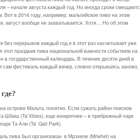
ля – начале августа каждый год. Но иногда сроки смещаютс
. Вот в 2016 году, например, мальтийское пиво на этом
ля, август вообще не захватывается. Хотя… Но об этом
я без перерывов каждый год и в этот раз насчитывает уже
я этот праздник пива национальной важности событием на
сен в государственный календарь. В течение десяти дней в
я сам фестиваль каждый вечер, словно открываясь заново, 
 где?
 на острове Мальта, понятно. Если сужать район поисков
Та-Шбиш (Ta’Xbiex), еще конкретнее – в прибрежный парк
арк Та Али (Ta’ Qali Park).
ль пива был организован в Мрэхеле (Mriehel) на