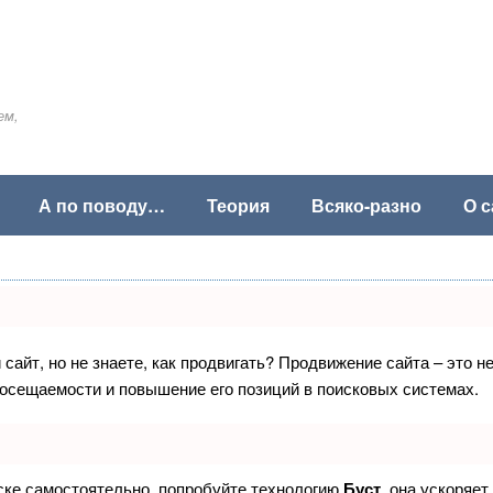
ем,
А по поводу…
Теория
Всяко-разно
О с
сайт, но не знаете, как продвигать? Продвижение сайта – это н
посещаемости и повышение его позиций в поисковых системах.
иске самостоятельно, попробуйте технологию
Буст
, она ускоряет