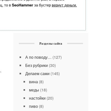
ц, то в
SeoHammer
за бустер
вернут деньги.
Разделы сайта
А по поводу…
(127)
Без рубрики
(30)
,
Делаем сами
(145)
вина
(8)
меды
(18)
настойки
(20)
пиво
(8)