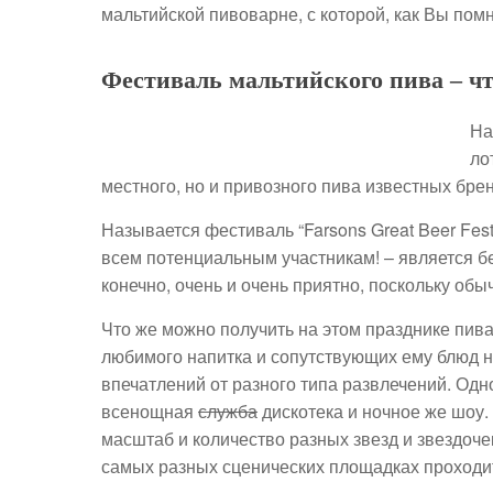
мальтийской пивоварне, с которой, как Вы пом
Фестиваль мальтийского пива – ч
На
ло
местного, но и привозного пива известных бре
Называется фестиваль “Farsons Great Beer Fest
всем потенциальным участникам! – является б
конечно, очень и очень приятно, поскольку об
Что же можно получить на этом празднике пив
любимого напитка и сопутствующих ему блюд н
впечатлений от разного типа развлечений. Одн
всенощная
служба
дискотека и ночное же шоу
масштаб и количество разных звезд и звездоче
самых разных сценических площадках проходит