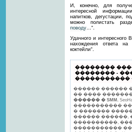
И, конечно, для получ
интересной информаци
напитков, дегустации, п
можно полистать разд
поводу
…”.
Удачного и интересного 
нахождения ответа на 
коктейли”.
�������� ���
�������� - �
����������� ��
������ ������ 
�� ���� ������
������ � SMM.
SeoH
����������� �
� ������� �����
������ ������, 
����������, ���
����������� ��