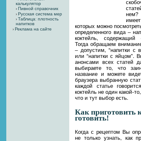
скоб
калькулятор
стат
Пивной справочник
нем? 
Русская система мер
Таблица: плотность
имее
напитков
которых можно посмотреть
Реклама на сайте
определенного вида – на
коктейль, содержащий 
Тогда обращаем внимание
– допустим, “напитки с в
или “напитки с яйцом”. В
анонсами всех статей д
выбираете то, что заин
название и можете виде
браузера выбранную стать
каждой статье говоритс
коктейль не один какой-то
что и тут выбор есть.
Как приготовить 
готовить!
Когда с рецептом Вы оп
не только узнать, как п