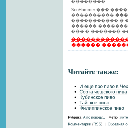
��������.
SeoHammer ��� ��
����������
��
����������� � �
������ ������
��� � ������� ��
������������
������ �����
Читайте также:
И еще про пиво в Че
Сорта чешского пива
Кубинское пиво
Тайское пиво
Филиппинское пиво
Рубрика:
А по поводу...
Метки:
инт
Комментарии
(
RSS
) |
Обратная 