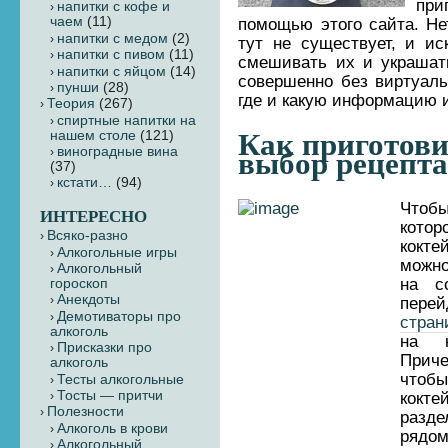
пр
напитки с кофе и
чаем
(11)
помощью этого сайта. Не
напитки с медом
(2)
тут не существует, и ис
напитки с пивом
(11)
смешивать их и украшат
напитки с яйцом
(14)
совершенно без виртуаль
пунши
(28)
где и какую информацию 
Теория
(267)
cпиртные напитки на
Как приготови
нашем столе
(121)
виноградные вина
выбор рецепт
(37)
кстати…
(94)
Чтоб
ИНТЕРЕСНО
котор
Всяко-разно
кокте
Алкогольные игры
можно
Алкогольный
на с
гороскоп
Анекдоты
пе
Демотиваторы про
стран
алкоголь
на н
Присказки про
Прич
алкоголь
чтобы
Тесты алкогольные
Тосты — притчи
кокте
Полезности
разд
Алкоголь в крови
рядо
Алкогольный