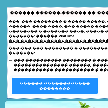
������ ������-������ �� ����
���, ��� �������� � ����� �����
������. ���� ����, ��� ����� ��
�������� � ������� ����. �����
�������:
������ VisitTime.
��� ����� �������������
������
���-��� ��� �������� � �������
�������:
—
��� ���������� �������� � ���
—
��������������� ������, �����
—
����������� ����������� � ��
������ ������������
��������