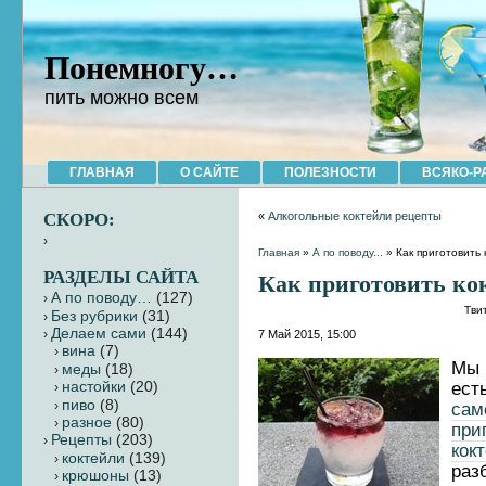
Понемногу…
пить можно всем
ГЛАВНАЯ
О САЙТЕ
ПОЛЕЗНОСТИ
ВСЯКО-Р
СКОРО:
«
Алкогольные коктейли рецепты
Главная
»
А по поводу...
» Как приготовить 
РАЗДЕЛЫ САЙТА
Как приготовить ко
А по поводу…
(127)
Тви
Без рубрики
(31)
Делаем сами
(144)
7 Май 2015, 15:00
вина
(7)
Мы 
меды
(18)
ес
настойки
(20)
пиво
(8)
сам
разное
(80)
при
Рецепты
(203)
кок
коктейли
(139)
ра
крюшоны
(13)