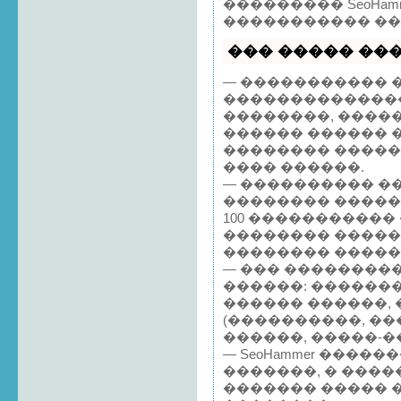
��������� SeoHam
����������� ��
��� ����� ����
— ����������� �
�������������
��������, ����
������ ������ 
�������� �����
���� ������.
— ���������� �
�������� �����
100 �����������
�������� ����
�������� �����
— ��� ��������
������: �������
������ ������,
(����������, ��
������, �����-�
— SeoHammer �����
�������, � ����
������� ����� 