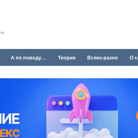
ем,
А по поводу…
Теория
Всяко-разно
О с