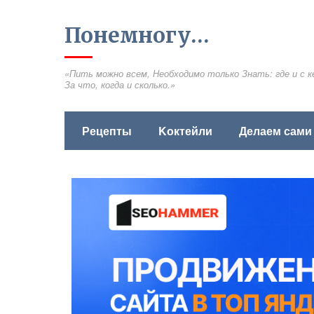
Понемногу…
«Пить можно всем, Необходимо только Знать: где и с к
За что, когда и сколько.»
Рецепты
Kоктейли
Делаем сами