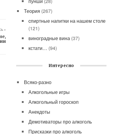
пунши
(28)
Теория
(267)
cпиртные напитки на нашем столе
(121)
ь »
ие,
виноградные вина
(37)
ции
кстати…
(94)
Интересно
Всяко-разно
Алкогольные игры
Алкогольный гороскоп
Анекдоты
Демотиваторы про алкоголь
Присказки про алкоголь