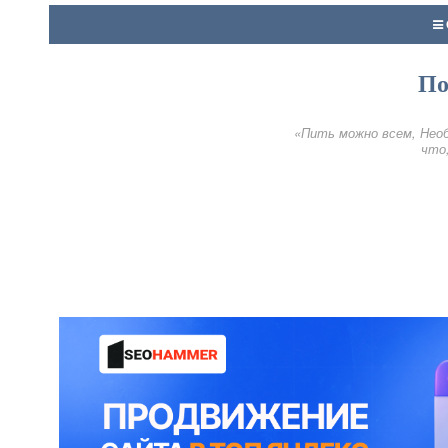
По
«Пить можно всем, Необ
что,