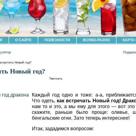
Я
О САЙТЕ
ПОЛЕЗНОСТИ
ВСЯКО-РАЗНО
КАРТА
кулятор
Подарок
встретить Новый год?
ить Новый год?
Твитнуть
Каждый год одно и тоже: а-а, приближаетс
Что одеть,
как встречать Новый год! Драк
нам то и это, а мы ему для этого — вот это
скажите, раньше было проще: оливье, ш
бенгальские огни. Зато теперь интереснее!
Итак, зададимся вопросом: