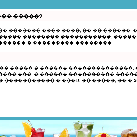
��� �����?
� ������� ���� ����, �� �� ������,
� ����� �������� �����������, ����
������ � ��������� ��������.
��� ����� � ������ ��������������
��� ���, � ������ ���������� �����
� ����������� � ���10 �� �����, �� �
S