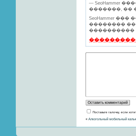
— SeoHammer �
�������, ��
SeoHammer �
�������� ��
���������� 
���������
Поставьте галочку, если хот
«
Алкогольный мобильный каль