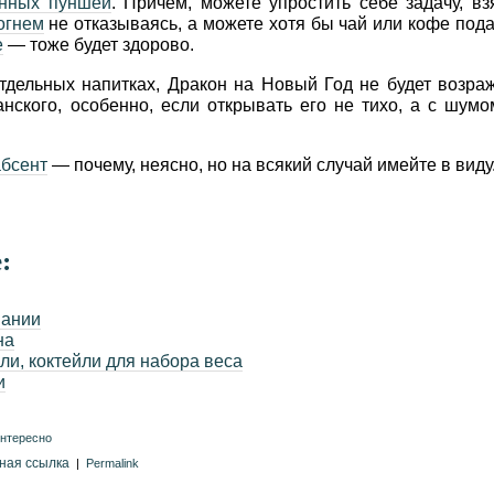
енных пуншей
. Причем, можете упростить себе задачу, в
 огнем
не отказываясь, а можете хотя бы чай или кофе пода
е
— тоже будет здорово.
отдельных напитках, Дракон на Новый Год не будет возра
нского, особенно, если открывать его не тихо, а с шумо
абсент
— почему, неясно, но на всякий случай имейте в виду
:
мании
на
ли, коктейли для набора веса
и
интересно
ная ссылка
|
Permalink