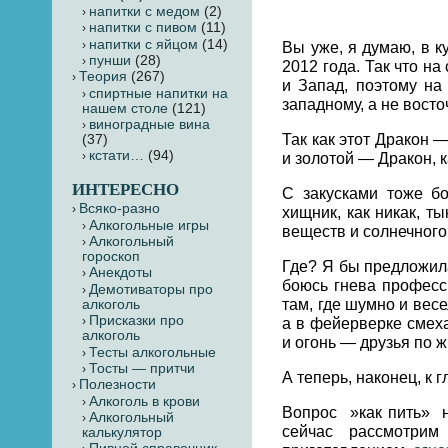
напитки с медом
(2)
напитки с пивом
(11)
напитки с яйцом
(14)
Вы уже, я думаю, в к
пунши
(28)
2012 года. Так что на
Теория
(267)
и Запад, поэтому на
cпиртные напитки на
западному, а не восто
нашем столе
(121)
виноградные вина
Так как этот Дракон 
(37)
кстати…
(94)
и золотой — Дракон, 
ИНТЕРЕСНО
С закусками тоже б
Всяко-разно
хищник, как никак, т
Алкогольные игры
веществ и солнечного
Алкогольный
гороскоп
Где? Я бы предложила
Анекдоты
боюсь гнева професс
Демотиваторы про
там, где шумно и вес
алкоголь
Присказки про
а в фейерверке смеха
алкоголь
и огонь — друзья по ж
Тесты алкогольные
Тосты — притчи
А теперь, наконец, к 
Полезности
Алкоголь в крови
Вопрос »как пить» н
Алкогольный
сейчас рассмотрим
калькулятор