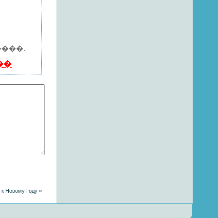
�
���.
��
 к Новому Году
»