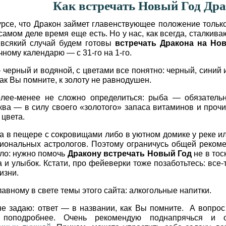
Как встречать Новый Год Др
урсе, что Дракон займет главенствующее положение тольк
 самом деле время еще есть. Но у нас, как всегда, сталкив
 всякий случай будем готовы
встречать Дракона на Но
чному календарю — с 31-го на 1-го.
— черный и водяной, с цветами все понятно: черный, синий 
как Вы помните, к золоту не равнодушен.
олее-менее не сложно определиться: рыба — обязатель
ыква — в силу своего «золотого» запаса витаминов и проч
 цвета.
 в пещере с сокровищами либо в уютном домике у реке ил
иональных астрологов. Поэтому ограничусь общей реком
ело: нужно помочь
Дракону встречать Новый Год
не в тос
 и улыбок. Кстати, про фейеверки тоже позаботьтесь: все-
изни.
главному в свете темы этого сайта: алкогольные напитки.
е задаю: ответ — в названии, как Вы помните. А вопрос
 поподробнее. Очень рекомендую поднапрячься и о