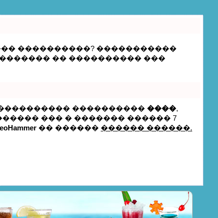
 ��� ����������? �����������
�������� �� ���������� ���
, ���������� ����������
����
,
����� ��� � ������� ������ 7
eoHammer
�� ������
������ ������.