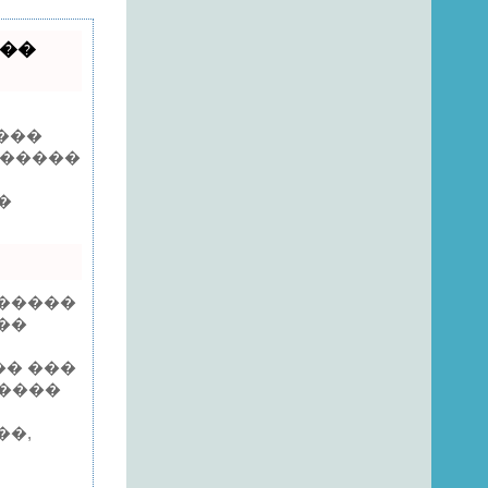
���
����
������
�
������
��
�� ���
�����
��,
,