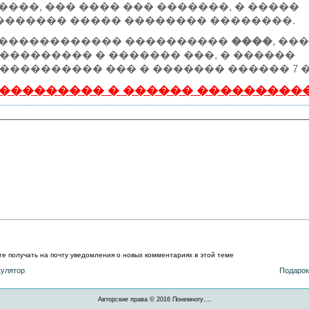
������, ��� ���� ��� �������, � �����
 ������� ����� �������� ��������.
�� ������������� ����������
����
, ��
��������� � ������� ���, � ������
���������� ��� � ������� ������ 7 �
��������� � ������ ���������
ите получать на почту уведомления о новых комментариях в этой теме
кулятор
Подарок
Авторские права © 2016
Понемногу…
.