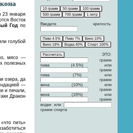
акона
о 23 января
аются Восток
Введите крепость:
вый Год
по
или голубой
ЭТО:
но, мясо —
грамм
их полезных
пива (4.5%) или
грамм
пива (7%) или
и озера, да
грамм
ендацией —
вина (10%) или
грамм
ке и печали,
вина (18%) или
таки Дракон
грамм
водки или
грамм спирта
 «что пить»
заботиться