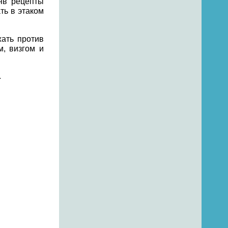
зяв рецепты
ть в этаком
жать против
м, визгом и
.