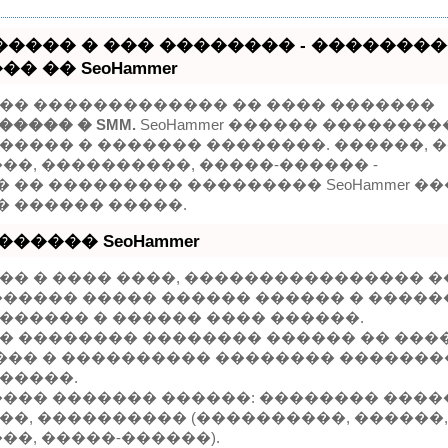
����� � ��� �������� - �������
� �� SeoHammer
�� ������������� �� ���� �������
������ � SMM.
SeoHammer ������ �������
����� � ������� ��������. ������, 
��, ����������, �����-������ -
�� ��������� ��������� SeoHammer ��
 ������ �����.
����� SeoHammer
�� � ���� ����, ���������������� 
������ ����� ������ ������ � �����
������ � ������ ���� ������.
� �������� �������� ������ �� ���
���� � ���������� �������� ������
�����.
���� ������� ������: �������� ����
��, ���������� (����������, ������
��, �����-������).