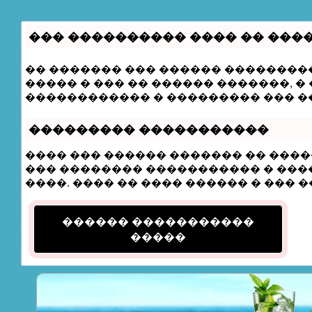
��� ���������� ���� �� ���
�� ������� ��� ������ ���������
����� � ��� �� ������ �������, 
������������ � ��������� ��� �
��������� �����������
���� ��� ������ ������� �� ���
��� �������� ����������� � ����
����. ���� �� ���� ������ � ��� �
������ �����������
�����