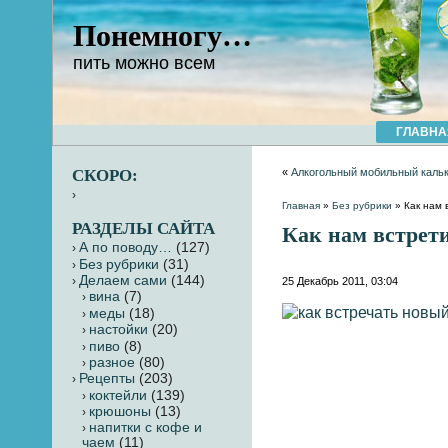
Понемногу…
пить можно всем
ГЛАВНА
СКОРО:
«
Алкогольный мобильный каль
Главная
»
Без рубрики
» Как нам 
РАЗДЕЛЫ САЙТА
Как нам встрет
А по поводу…
(127)
Без рубрики
(31)
Делаем сами
(144)
25 Декабрь 2011, 03:04
вина
(7)
меды
(18)
настойки
(20)
пиво
(8)
разное
(80)
Рецепты
(203)
коктейли
(139)
крюшоны
(13)
напитки с кофе и
чаем
(11)