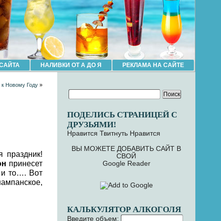
 САЙТА
НАЛИВКИ ОТ А ДО Я
РЕКЛАМА НА САЙТЕ
 к Новому Году
»
ПОДЕЛИСЬ СТРАНИЦЕЙ С
ДРУЗЬЯМИ!
Нравится
Твитнуть
Нравится
ВЫ МОЖЕТЕ ДОБАВИТЬ САЙТ В
я праздник!
СВОЙ
он
принесет
Google Reader
 и то…. Вот
ампанское,
КАЛЬКУЛЯТОР АЛКОГОЛЯ
Введите объем: