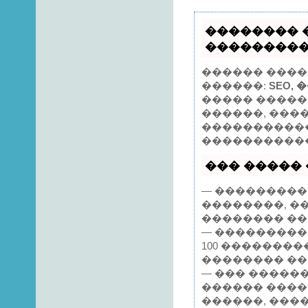
�������� 
����������
������ ����
������:
SEO, 
����� �����
������, ����
����������� 
�����������
��� ����� �
— ���������
��������, �
�������� ��
— ���������
100 �������
�������� ��
— ��� �����
������ ����
������, ����