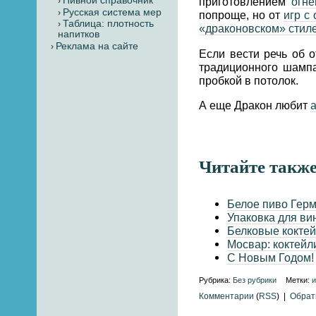
приготовлением
огн
Пивной справочник
Русская система мер
попроще, но от
игр с
Таблица: плотность
«драконовском» стил
напитков
Реклама на сайте
Если вести речь об 
традиционного шампа
пробкой в потолок.
А еще Дракон любит
Читайте также
Белое пиво Гер
Упаковка для ви
Белковые коктей
Мосвар: коктейл
С Новым Годом!
Рубрика:
Без рубрики
Метки:
Комментарии
(
RSS
) |
Обрат