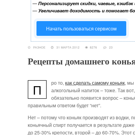
—
Персонализирует скидки, чаевые, кэшбэк
—
Увеличивает доходимость и помогает б
Начать пользоваться сервисом
РАЗНОЕ
31 МАРТА 2012
8276
23
Рецепты домашнего конь
ро то,
как сделать самому коньяк
, мы
П
алкогольный напиток – тоже. Так вот
обязательно появится вопрос – конь
правильным ответом будет “нет”.
Нет – потому что коньяк производят из водки, 
коньячный спирт получается в результате даже
до 25-30% крепости, второй – до 60-70%. Этот 