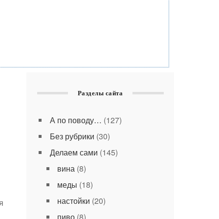
Разделы сайта
А по поводу…
(127)
Без рубрики
(30)
Делаем сами
(145)
вина
(8)
меды
(18)
настойки
(20)
я
пиво
(8)