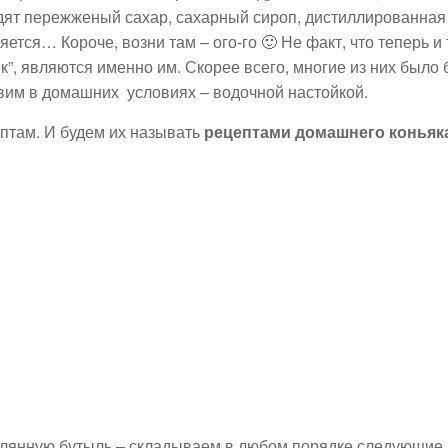
одят пережженый сахар, сахарный сироп, дистиллированная
яется… Короче, возни там – ого-го 🙂 Не факт, что теперь и 
к”, являются именно им. Скорее всего, многие из них было
товим в домашних условиях – водочной настойкой.
ептам. И будем их называть
рецептами домашнего коньяк
еклянную бутыль – складываем в любом порядке следующие