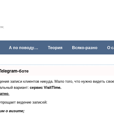
ем,
А по поводу…
Теория
Всяко-разно
О с
Telegram-боте
едения записи клиентов никуда. Мало того, что нужно видеть сво
альный вариант:
сервис VisitTime.
атно
.
упрощает ведение записей:
им о визите;