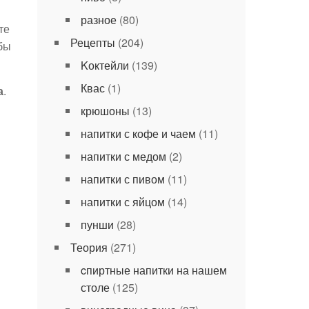
разное
(80)
те
Рецепты
(204)
 бы
Kоктейли
(139)
Квас
(1)
а
.
крюшоны
(13)
напитки с кофе и чаем
(11)
напитки с медом
(2)
напитки с пивом
(11)
напитки с яйцом
(14)
пунши
(28)
Теория
(271)
cпиртные напитки на нашем
столе
(125)