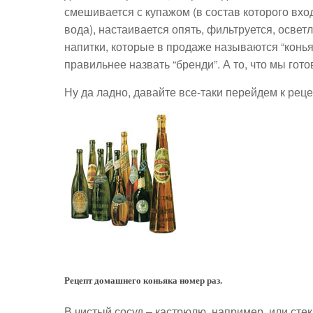
смешивается с купажом (в состав которого вх
вода), настаивается опять, фильтруется, осветл
напитки, которые в продаже называются “конья
правильнее назвать “бренди”. А то, что мы го
Ну да ладно, давайте все-таки перейдем к рец
Рецепт домашнего коньяка номер раз.
В чистый сосуд – кастрюлю, например, или ст