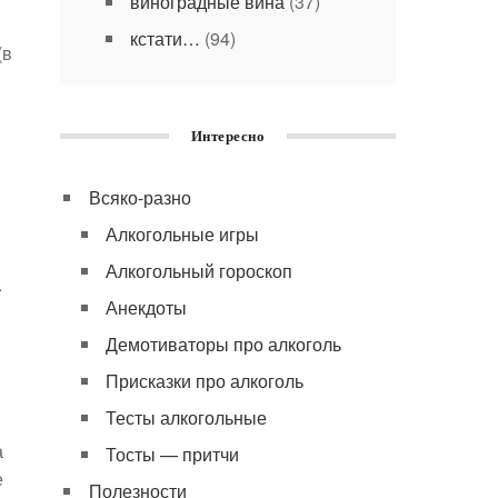
виноградные вина
(37)
кстати…
(94)
(в
Интересно
Всяко-разно
Алкогольные игры
Алкогольный гороскоп
.
Анекдоты
Демотиваторы про алкоголь
Присказки про алкоголь
Тесты алкогольные
а
Тосты — притчи
е
Полезности