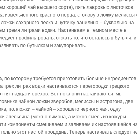
ем хороший чай высшего сорта), пять лавровых листочков,
ка измельченного красного перца, столовую ложку мелиссы 
 лажки сахарного песка и чуточку ванилина – буквально на
ем тремя литрами водки. Настаиваем в темном месте в
ледует профильтровать, отжать то, что осталось в бутыли, и
зливать по бутылкам и закупоривать.
а
, по которому требуется приготовить больше ингредиентов
на трех литрах водки настаиваются перегородки грецкого
от пятнадцати орехов. Вот пока они настаиваются, мы
ловинке чайной ложки зверобоя, мелиссы и эстрагона, две
ка, полложки – чайной – хорошего черного чая, одну
ки апельсина (можно лимона, а можно смесь из кожуры
 эти компоненты смешиваем и заливаем их настоявшейся н
тельно этот настой процедив. Теперь настаивать следует н