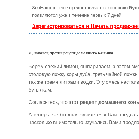
SeoHammer еще предоставляет технологию
Бус
появляются уже в течение первых 7 дней.
Зарегистрироваться и Начать продвижен
И, наконец, третий рецепт домашнего коньяка.
Берем свежий лимон, ошпариваем, а затем вме
столовую ложку коры дуба, треть чайной ложки
так же тремя литрами водки. Эту смесь настаи
бутылкам.
Согласитесь, что этот
рецепт домашнего конь
А теперь, как бывшая «училка», я Вам предлаг
насколько внимательно изучались Вами предл