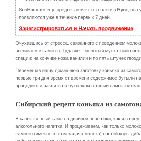
SeoHammer еще предоставляет технологию
Буст
, она
появляются уже в течение первых 7 дней.
Зарегистрироваться и Начать продвижение
Очухавшись от стресса, связанного с поведением молок
выливаем в самогон. Туда же – молотый мускатный орех, 
специи: на кончике ножа ванилин и по пять штучек гвозди
Перемешав нашу домашнюю заготовку коньяка из самогон
первые три дня время от времени содержимое бутыли на
процедить и разлить по бутылкам готовый самостоятельн
Сибирский рецепт коньяка из самогон
В качественный самогон двойной перегонки, как и в пре
алкогольного напитка. И процеживаем, как только моло
самогон (именно в этом задача молока) настой коры дуб
чайные ложки коры (можно меньше) заливаем кипятком,