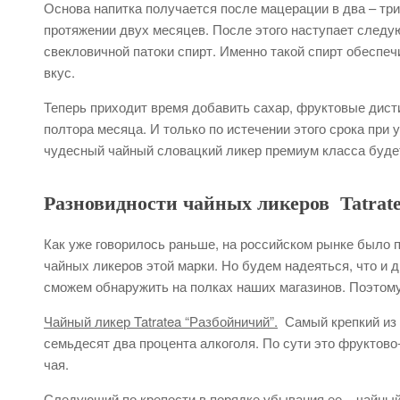
Основа напитка получается после мацерации в два – три
протяжении двух месяцев. После этого наступает следу
свекловичной патоки спирт. Именно такой спирт обеспе
вкус.
Теперь приходит время добавить сахар, фруктовые дисти
полтора месяца. И только по истечении этого срока пр
чудесный чайный словацкий ликер премиум класса будет
Разновидности чайных ликеров Tatrat
Как уже говорилось раньше, на российском рынке было п
чайных ликеров этой марки. Но будем надеяться, что и д
сможем обнаружить на полках наших магазинов. Поэтом
Чайный ликер Tatratea “Разбойничий”.
Самый крепкий из 
семьдесят два процента алкоголя. По сути это фруктов
чая.
Следующий по крепости в порядке убывания ее –
чайный