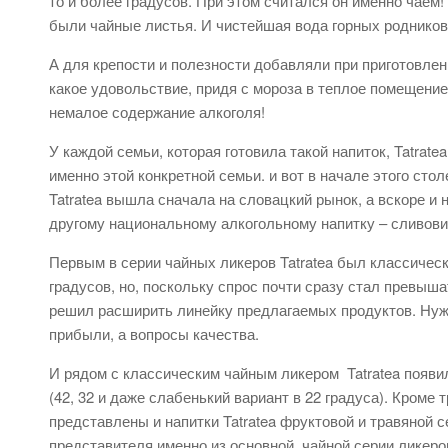
то и более градусов. При этом считался он именно чаем!
были чайные листья. И чистейшая вода горных родников
А для крепости и полезности добавляли при приготовлени
какое удовольствие, придя с мороза в теплое помещение
немалое содержание алкоголя!
У каждой семьи, которая готовила такой напиток, Tatra
именно этой конкретной семьи. и вот в начале этого ст
Tatratea вышла сначала на словацкий рынок, а вскоре и
другому национальному алкогольному напитку – сливови
Первым в серии чайных ликеров Tatratea был классическ
градусов, но, поскольку спрос почти сразу стал превыш
решил расширить линейку предлагаемых продуктов. Нужн
прибыли, а вопросы качества.
И рядом с классическим чайным ликером Tatratea появили
(42, 32 и даже слабенький вариант в 22 градуса). Кром
представлены и напитки Tatratea фруктовой и травяной с
представителя именно из основной, чайной серии ликеров