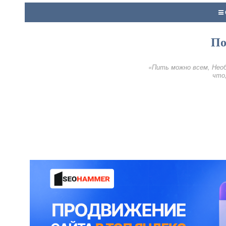
По
«Пить можно всем, Необ
что,