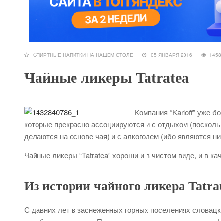
CПИРТНЫЕ НАПИТКИ НА НАШЕМ СТОЛЕ
05 ЯНВАРЯ 2016
14
Чайные ликеры Tatratea
Компания “Karloff” уже б
которые прекрасно ассоциируются и с отдыхом (поскольк
делаются на основе чая) и с алкоголем (ибо являются н
Чайные ликеры “Tatratea” хороши и в чистом виде, и в к
Из истории чайного ликера Tatra
С давних лет в заснеженных горных поселениях словацки