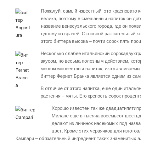
Пожалуй, самый известный, это красновато 
велика, поэтому в смешанный напиток он доб
название венесуэльского города, где он появ
одному из врачей. Основной растительный ко
этого биттера высока – почти сорок пять пр
Несколько слабее итальянский сорокадвухг
вкусом, но весьма полезным действием, кото
многокомпонентный напиток, изготавливаемый
биттер Фернет Бранка является одним из са
В отличие от этого напитка, еще один италья
растения – мяты. Его крепость сорок процент
Хорошо известен так же двадцатипятипр
Милане еще в тысяча восемьсот шестьдес
делают из личинок насекомых под назва
цвет. Кроме этих червячков для изгото
Кампари – обязательный ингредиент таких знаменитых ал