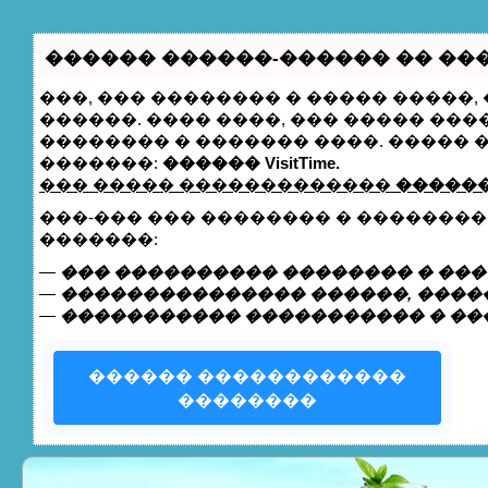
������ ������-������ �� ����
���, ��� �������� � ����� �����
������. ���� ����, ��� ����� ��
�������� � ������� ����. �����
�������:
������ VisitTime.
��� ����� �������������
������
���-��� ��� �������� � �������
�������:
—
��� ���������� �������� � ���
—
��������������� ������, �����
—
����������� ����������� � ��
������ ������������
��������