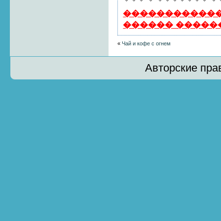
������������
������ �����
«
Чай и кофе с огнем
Авторские пра