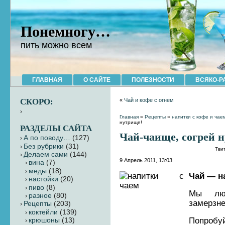
Понемногу…
пить можно всем
ГЛАВНАЯ
О САЙТЕ
ПОЛЕЗНОСТИ
ВСЯКО-Р
СКОРО:
«
Чай и кофе с огнем
Главная
»
Рецепты
»
напитки с кофе и чае
нутрище!
РАЗДЕЛЫ САЙТА
Чай-чаище, согрей 
А по поводу…
(127)
Без рубрики
(31)
Тви
Делаем сами
(144)
9 Апрель 2011, 13:03
вина
(7)
меды
(18)
Чай — н
настойки
(20)
пиво
(8)
Мы люб
разное
(80)
замерзне
Рецепты
(203)
коктейли
(139)
Попробу
крюшоны
(13)