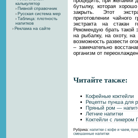
процедить, при желании д
калькулятор
бутылку, которая хорошо
Пивной справочник
закрыть. Этот экстр
Русская система мер
приготовлении чайного г
Таблица: плотность
экстракта на стакан г
напитков
Реклама на сайте
Рекомендую брать такой э
на рыбалку, на охоту, на
возможность развести огон
– замечательно восстан
организм от переохлажден
Читайте также:
Кофейные коктейли
Рецепты пунша для 
Пряный ром — напито
Летние напитки
Коктейли с ликером 
Рубрика:
напитки с кофе и чаем
,
пун
смешанные напитки