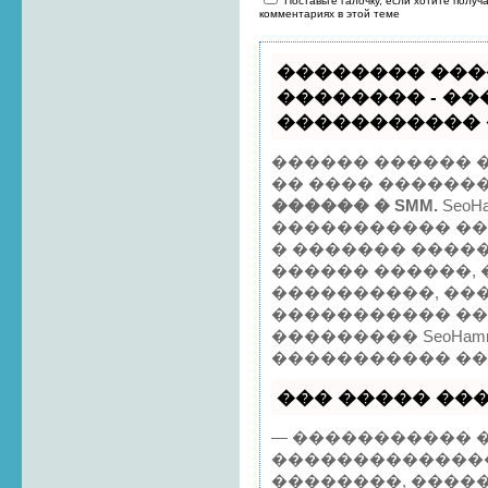
Поставьте галочку, если хотите получ
комментариях в этой теме
�������� ���
�������� - �
����������� ��
������ ������ 
�� ���� ������
������ � SMM.
SeoH
����������� �
� ������� �����
������ ������, 
����������, ���
����������� ��
��������� SeoHam
����������� ��
��� ����� ����
— ����������� �
�������������
��������, ����