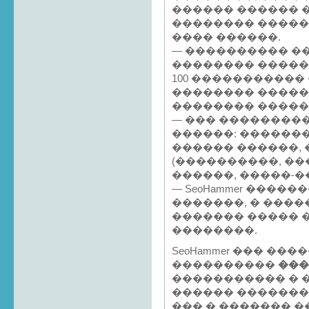
������ ������ 
�������� �����
���� ������.
— ���������� �
�������� �����
100 �����������
�������� ����
�������� �����
— ��� ��������
������: �������
������ ������,
(����������, ��
������, �����-�
— SeoHammer �����
�������, � ����
������� ����� 
��������.
SeoHammer ��� ��
����������
��
����������� � �
������ ������
��� � ������� ��