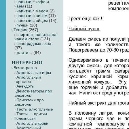
напитки с кофе и
рецеп
чаем
(11)
компоне
напитки с медом
(2)
напитки с пивом
(11)
Греет еще как !
напитки с яйцом
(14)
пунши
(28)
Чайный пунш
Теория
(267)
cпиртные напитки на
Делаем смесь из полулитр
нашем столе
(121)
виноградные вина
и такого же количеств
(37)
Подогреваем до 70-80 гра
кстати…
(94)
Одновременно в течени
ИНТЕРЕСНО
другую смесь, для котор
Всяко-разно
пятьдесят грамм сахар
Алкогольные игры
кусочек коричной кор
Алкогольный
лимонной кожуры. Эту 
гороскоп
Анекдоты
еще горячей и добавить
Демотиваторы про
чая. Напиток перед употр
алкоголь
Присказки про
Чайный экстракт для грог
алкоголь
Тесты алкогольные
В половину литра конь
Тосты — притчи
грамм черного чая и п
Полезности
Алкоголь в крови
комнатной температуре
Алкогольный