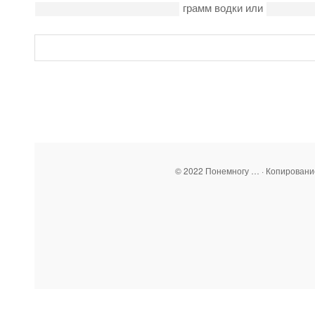
грамм водки или
© 2022 Понемногу … · Копирован