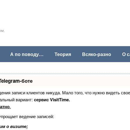
ем,
А по поводу…
Теория
Всяко-разно
О с
Telegram-боте
едения записи клиентов никуда. Мало того, что нужно видеть сво
альный вариант:
сервис VisitTime.
атно
.
упрощает ведение записей:
им о визите;