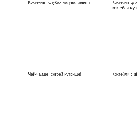
Коктейль Голубая лагуна, рецепт
Коктейль дл
коктейли муз
Чай-чаище, согрей нутрище!
Коктейли с я