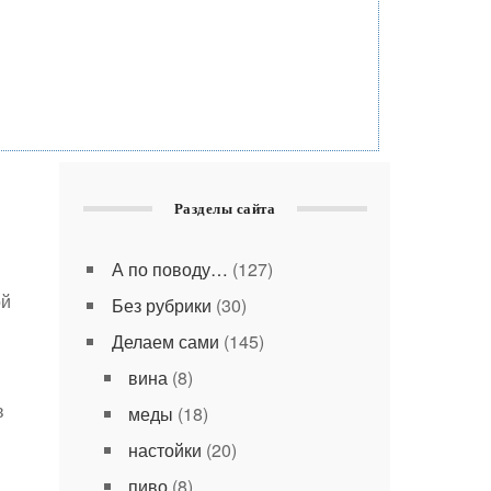
Разделы сайта
А по поводу…
(127)
ой
Без рубрики
(30)
Делаем сами
(145)
вина
(8)
в
меды
(18)
настойки
(20)
пиво
(8)