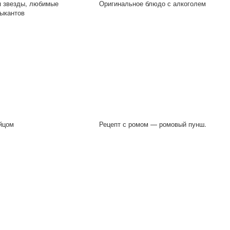
я звезды, любимые
Оригинальное блюдо с алкоголем
ыкантов
йцом
Рецепт с ромом — ромовый пунш.