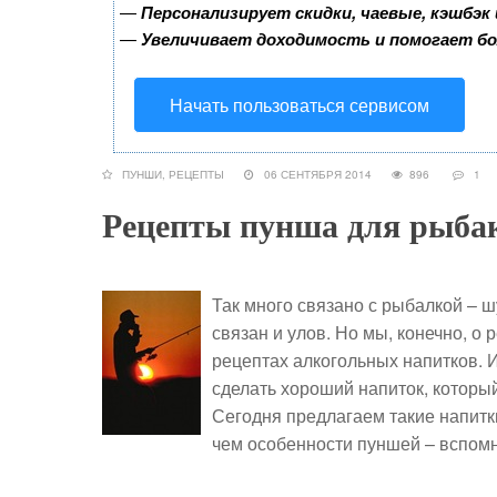
—
Персонализирует скидки, чаевые, кэшбэк
—
Увеличивает доходимость и помогает б
Начать пользоваться сервисом
ПУНШИ
,
РЕЦЕПТЫ
06 СЕНТЯБРЯ 2014
896
1
Рецепты пунша для рыба
Так много связано с рыбалкой – шу
связан и улов. Но мы, конечно, о 
рецептах алкогольных напитков. И 
сделать хороший напиток, который
Сегодня предлагаем такие напитк
чем особенности пуншей – вспом