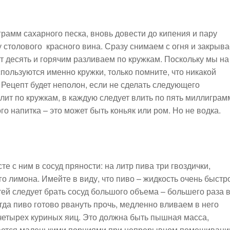
грамм сахарного песка, вновь довести до кипения и пару
у столового красного вина. Сразу снимаем с огня и закрыв
т десять и горячим разливаем по кружкам. Поскольку мы на
спользуются именно кружки, только помните, что никакой
 Рецепт будет неполон, если не сделать следующего
злит по кружкам, в каждую следует влить по пять миллиграм
го напитка – это может быть коньяк или ром. Но не водка.
е с ним в сосуд пряности: на литр пива три гвоздички,
о лимона. Имейте в виду, что пиво – жидкость очень быстр
тей следует брать сосуд большого объема – большего раза 
гда пиво готово рвануть прочь, медленно вливаем в него
четырех куриных яиц. Это должна быть пышная масса,
вается маленькими порциями при непрерывном помешивани