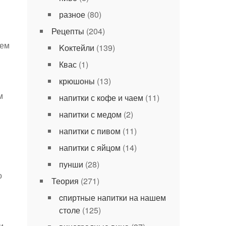
разное
(80)
Рецепты
(204)
аем
Kоктейли
(139)
Квас
(1)
крюшоны
(13)
м
напитки с кофе и чаем
(11)
напитки с медом
(2)
напитки с пивом
(11)
напитки с яйцом
(14)
пунши
(28)
о
Теория
(271)
в
cпиртные напитки на нашем
столе
(125)
и.