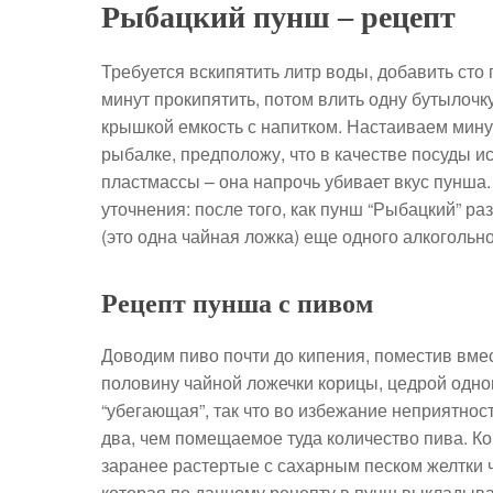
Рыбацкий пунш – рецепт
Требуется вскипятить литр воды, добавить сто 
минут прокипятить, потом влить одну бутылочк
крышкой емкость с напитком. Настаиваем мину
рыбалке, предположу, что в качестве посуды и
пластмассы – она напрочь убивает вкус пунша.
уточнения: после того, как пунш “Рыбацкий” ра
(это одна чайная ложка) еще одного алкогольно
Рецепт пунша с пивом
Доводим пиво почти до кипения, поместив вмест
половину чайной ложечки корицы, цедрой одног
“убегающая”, так что во избежание неприятнос
два, чем помещаемое туда количество пива. Ко
заранее растертые с сахарным песком желтки 
которая по данному рецепту в пунш выклады