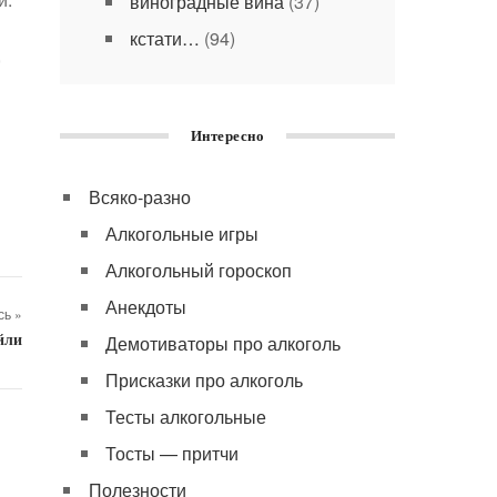
виноградные вина
(37)
кстати…
(94)
,
Интересно
Всяко-разно
Алкогольные игры
Алкогольный гороскоп
Анекдоты
ь »
Демотиваторы про алкоголь
йли
Присказки про алкоголь
Тесты алкогольные
Тосты — притчи
Полезности