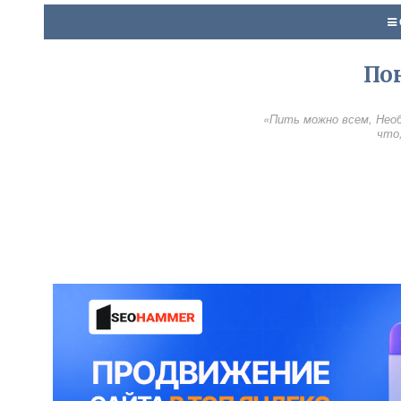
По
«Пить можно всем, Необ
что,