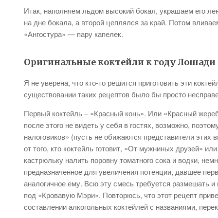
Итак, наполняем льдом высокий бокал, украшаем его лен
на дне бокала, а второй цеплялся за край. Потом влива
«Ангостура» — пару капелек.
Оригинальные коктейли к году Лошади
Я не уверена, что кто-то решится приготовить эти коктей
существовании таких рецептов было бы просто несправ
Первый коктейль – «Красный конь». Или «Красный жере
после этого не видеть у себя в гостях, возможно, поэто
налоговиков» (пусть не обижаются представители этих в
от того, кто коктейль готовит, «От мужниных друзей» ил
кастрюльку налить поровну томатного сока и водки, немн
предназначенное для увеличения потенции, давшее перв
аналогичное ему. Всю эту смесь требуется размешать и 
под «Кровавую Мэри». Повторюсь, что этот рецепт прив
составлении алкогольных коктейлей с названиями, пер