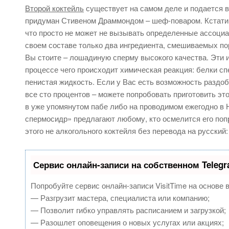
Второй коктейль
существует на самом деле и подается в
придуман Стивеном Драммондом – шеф-поваром. Кстати, 
что просто не может не вызывать определенные ассоци
своем составе только два ингредиента, смешиваемых пор
Вы стоите – лошадиную сперму высокого качества. Эти 
процессе чего происходит химическая реакция: белки с
пенистая жидкость. Если у Вас есть возможность раздо
все сто процентов – можете попробовать приготовить эт
в уже упомянутом пабе либо на проводимом ежегодно в
спермосидр» предлагают любому, кто осмелится его попр
этого не алкогольного коктейля без перевода на русский:
Сервис онлайн-записи на собственном Teleg
Попробуйте сервис онлайн-записи VisitTime на основе 
— Разгрузит мастера, специалиста или компанию;
— Позволит гибко управлять расписанием и загрузкой;
— Разошлет оповещения о новых услугах или акциях;