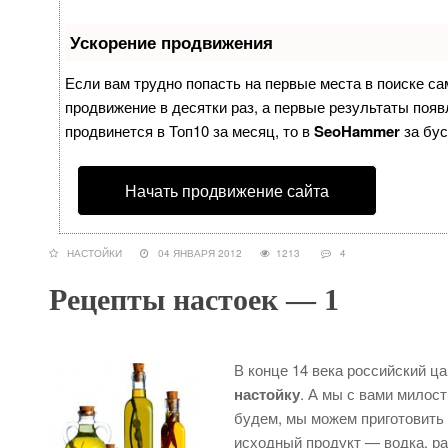
Ускорение продвижения
Если вам трудно попасть на первые места в поиске с
продвижение в десятки раз, а первые результаты появл
продвинется в Топ10 за месяц, то в
SeoHammer
за бу
Начать продвижение сайта
НАСТОЙКИ
04 ЯНВАРЯ 2012
1213
4
Рецепты настоек — 1
В конце 14 века российский ц
настойку
. А мы с вами милос
будем, мы можем приготовить
исходный продукт — водка, ра