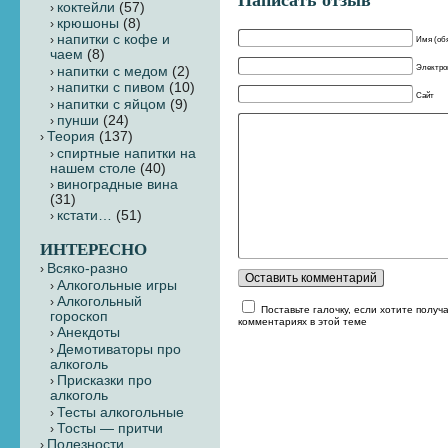
Написать отзыв
коктейли
(57)
крюшоны
(8)
напитки с кофе и
Имя (об
чаем
(8)
Электрон
напитки с медом
(2)
напитки с пивом
(10)
Сайт
напитки с яйцом
(9)
пунши
(24)
Теория
(137)
cпиртные напитки на
нашем столе
(40)
виноградные вина
(31)
кстати…
(51)
ИНТЕРЕСНО
Всяко-разно
Алкогольные игры
Алкогольный
Поставьте галочку, если хотите получ
гороскоп
комментариях в этой теме
Анекдоты
Демотиваторы про
алкоголь
Присказки про
алкоголь
Тесты алкогольные
Тосты — притчи
Полезности