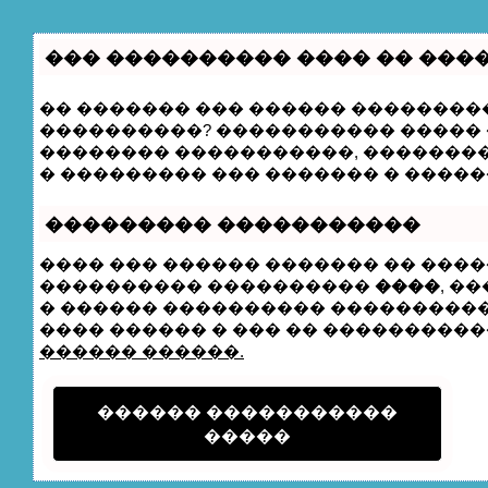
��� ���������� ���� �� ���
�� ������� ��� ������ ���������
����������? ����������� ����� �
�������� �����������, �������
� ��������� ��� ������� � �����
��������� �����������
���� ��� ������ ������� �� ����
���������� ����������
����
, �
� ������ ���������� ���������� 
���� ������ � ��� �� ����������� 
������ ������.
������ �����������
�����