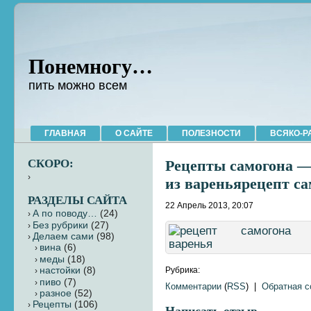
Понемногу…
пить можно всем
ГЛАВНАЯ
О САЙТЕ
ПОЛЕЗНОСТИ
ВСЯКО-Р
СКОРО:
Рецепты самогона —
из вареньярецепт са
РАЗДЕЛЫ САЙТА
22 Апрель 2013, 20:07
А по поводу…
(24)
Без рубрики
(27)
Делаем сами
(98)
вина
(6)
меды
(18)
настойки
(8)
Рубрика:
пиво
(7)
Комментарии
(
RSS
) |
Обратная 
разное
(52)
Рецепты
(106)