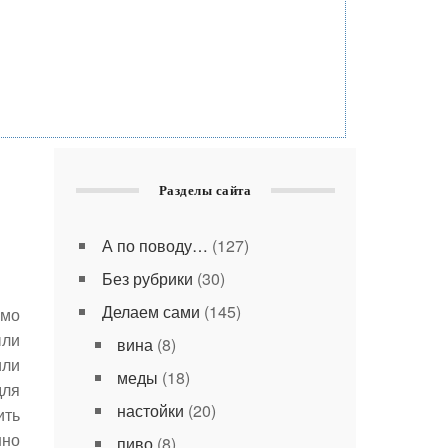
Разделы сайта
А по поводу…
(127)
Без рубрики
(30)
Делаем сами
(145)
имо
ыли
вина
(8)
или
меды
(18)
для
настойки
(20)
ить
нно
пиво
(8)