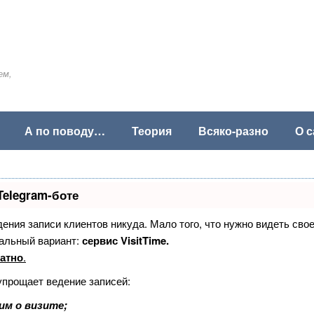
ем,
А по поводу…
Теория
Всяко-разно
О с
Telegram-боте
едения записи клиентов никуда. Мало того, что нужно видеть сво
альный вариант:
сервис VisitTime.
атно
.
упрощает ведение записей:
им о визите;