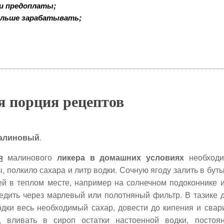
 и предоплаты;
ольше зарабатывать;
я порция рецептов
малиновый
.
я
малинового
ликера в домашних условиях
необход
ы, полкило сахара и литр водки. Сочную ягоду залить в бут
ней в теплом месте, например на солнечном подоконнике 
цедить через марлевый или полотняный фильтр. В тазике 
одки весь необходимый сахар, довести до кипения и свар
, вливать в сироп остатки настоенной водки, постоя