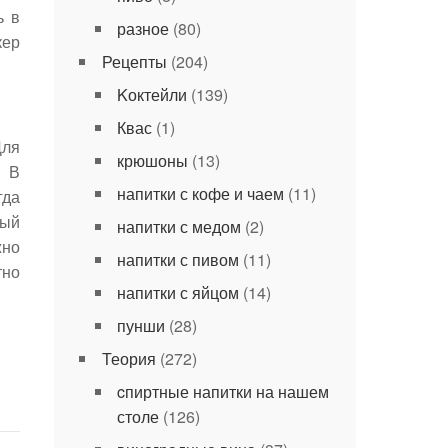
ь в
разное
(80)
кер
Рецепты
(204)
Kоктейли
(139)
Квас
(1)
Для
крюшоны
(13)
. В
напитки с кофе и чаем
(11)
гда
ный
напитки с медом
(2)
жно
напитки с пивом
(11)
тно
напитки с яйцом
(14)
пунши
(28)
Теория
(272)
cпиртные напитки на нашем
столе
(126)