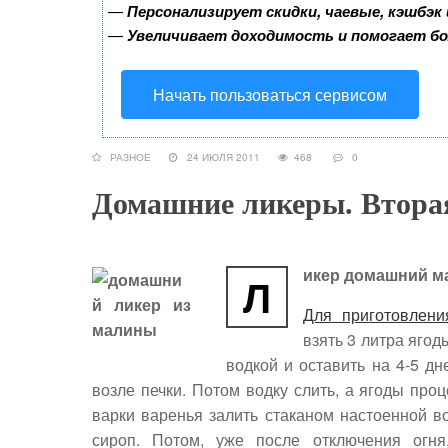
—
Персонализирует скидки, чаевые, кэшбэк
—
Увеличивает доходимость и помогает б
Начать пользоваться сервисом
РАЗНОЕ
24 ИЮЛЯ 2011
468
0
Домашние ликеры. Втора
икер домашний 
Л
Для приготовлени
взять 3 литра ягод
водкой и оставить на 4-5 д
возле печки. Потом водку слить, а ягоды про
варки варенья залить стаканом настоенной в
сироп. Потом, уже после отключения огня