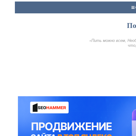
По
«Пить можно всем, Необ
что,